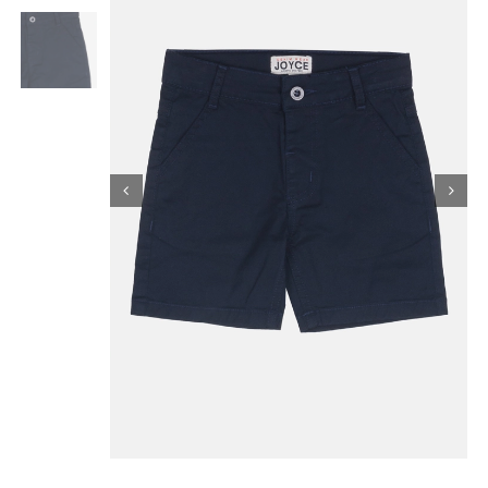
Κορίτσι
Εσώρουχα
Είδη Παρέλασης
Σχετικά με εμάς
Καλάθι
ENGLISH
English