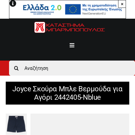
Μετάβαση
×
στο
περιεχόμενο
Toggle
Navigation
Αρχική
Αναζήτηση
για:
Ανδρικά
Joyce Σκούρα Μπλε Βερμούδα για
Αγόρι 2442405-Nblue
Γυναικεία
Αγόρι