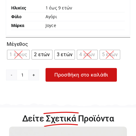
1 έως 9 ετών
Ηλικίες
Αγόρι
Φύλο
Joyce
Μάρκα

Μέγεθος
1 έτους
2 ετών
3 ετών
4 ετών
5 ετών
Προσθήκη στο καλάθι
Joyce
Σκούρα
Μπλε
Βερμούδα
για
Αγόρι
Δείτε
Σχετικά
Προϊόντα
2442405-
Nblue
ποσότητα