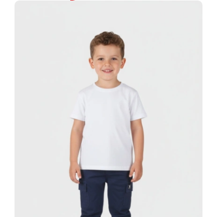
Dblue
ποσότητα