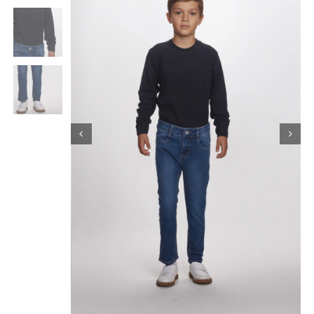
Κορίτσι
Εσώρουχα
Είδη Παρέλασης
Σχετικά με εμάς
Καλάθι
ENGLISH
English