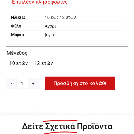
Επιπλέον πληροφορίες
10 έως 18 ετών
Ηλικίες
Αγόρι
Φύλο
Joyce
Μάρκα

Μέγεθος
10 ετών
12 ετών
Προσθήκη στο καλάθι
Joyce
Σκούρο
Μπλε
Τζιν
Παντελόνι
για
Δείτε
Σχετικά
Προϊόντα
Αγόρι
2496302-