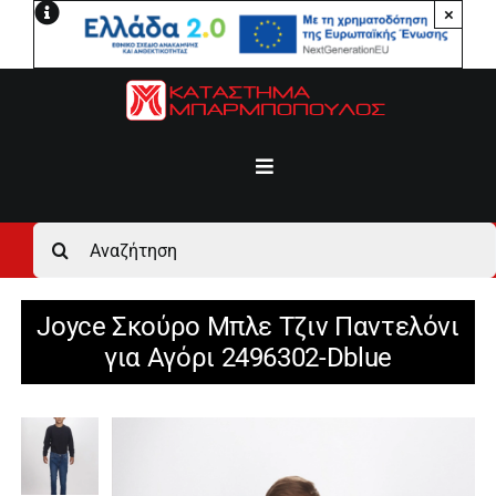
Μετάβαση
×
στο
περιεχόμενο
Toggle
Navigation
Αρχική
Αναζήτηση
για:
Ανδρικά
Joyce Σκούρο Μπλε Τζιν Παντελόνι
για Αγόρι 2496302-Dblue
Γυναικεία
Αγόρι