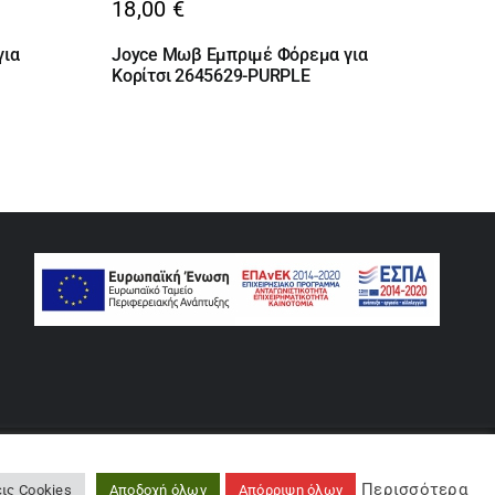
18,00
€
για
Joyce Μωβ Εμπριμέ Φόρεμα για
Κορίτσι 2645629-PURPLE
rse
Περισσότερα
ις Cookies
Αποδοχή όλων
Απόρριψη όλων