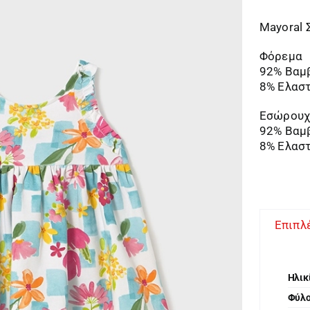
Mayoral 
Φόρεμα
92% Βαμ
8% Ελασ
Εσώρου
92% Βαμ
8% Ελασ
Επιπλ
Ηλικ
Φύλ