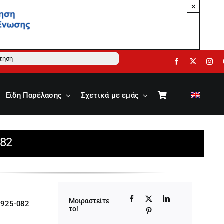
×
ηση
Είδη Παρέλασης
Σχετικά με εμάς
082
Μοιραστείτε
1925-082
το!