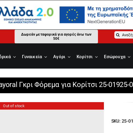
Αναζήτ
Δωρεάν μεταφορικά για αγορές άνω των
50€
για:
δρικά
Γυναικεία
Αγόρι
Κορίτσι
Εσώρουχα
yoral Γκρι Φόρεμα για Κορίτσι 25-01925-
Out of stock
SKU:
25-0