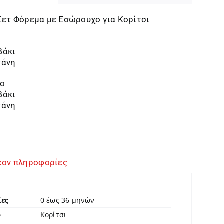
Σετ Φόρεμα με Εσώρουχο για Κορίτσι
βάκι
τάνη
χο
βάκι
τάνη
έον πληροφορίες
0 έως 36 μηνών
ίες
Κορίτσι
ο