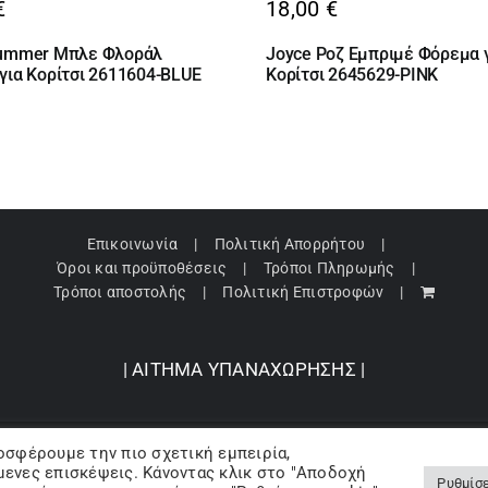
€
18,00
€
Summer Μπλε Φλοράλ
Joyce Ροζ Εμπριμέ Φόρεμα 
για Κορίτσι 2611604-BLUE
Κορίτσι 2645629-PINK
Επικοινωνία
Πολιτική Απορρήτου
Όροι και προϋποθέσεις
Τρόποι Πληρωμής
Τρόποι αποστολής
Πολιτική Επιστροφών
| ΑΙΤΗΜΑ ΥΠΑΝΑΧΩΡΗΣΗΣ |
οσφέρουμε την πιο σχετική εμπειρία,
pyright 2024 © Barbopoulos store - All Rights Reserved |
Powered by Lumive
ενες επισκέψεις. Κάνοντας κλικ στο "Αποδοχή
Ρυθμίσε