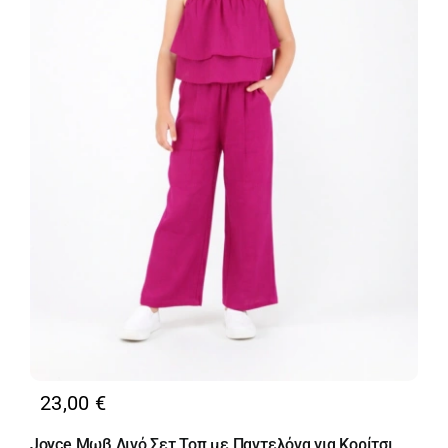
23,00
€
Joyce Μωβ Λινό Σετ Τοπ με Παντελόνα για Κορίτσι