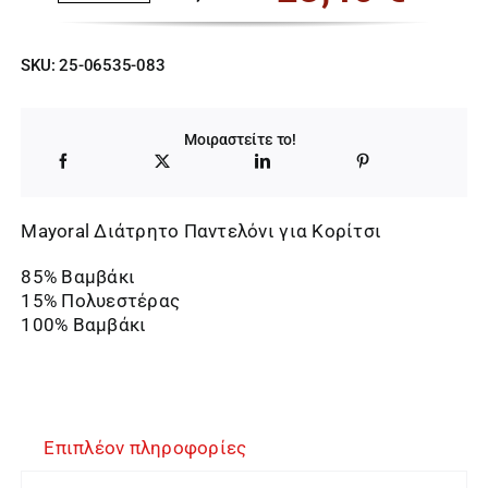
Original
Η
price
τρέχουσα
SKU:
25-06535-083
was:
τιμή
36,00 €.
είναι:
Μοιραστείτε το!
23,40 €.
Mayoral Διάτρητο Παντελόνι για Κορίτσι
85% Βαμβάκι
15% Πολυεστέρας
100% Βαμβάκι
Επιπλέον πληροφορίες