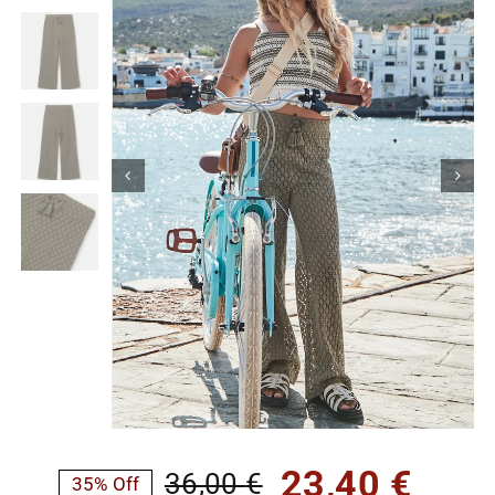
Κορίτσι
Εσώρουχα
Είδη Παρέλασης
Σχετικά με εμάς
Καλάθι
ENGLISH
English
23,40
€
36,00
€
35% Off