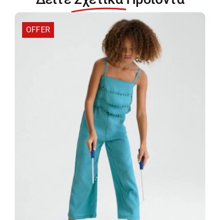
06535-
083
OFFER
ποσότητα