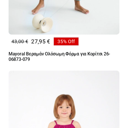
27,95
€
43,00
€
35% Off
Original
Η
price
τρέχουσα
Mayoral Βεραμάν Ολόσωμη Φόρμα για Κορίτσι 26-
was:
τιμή
06873-079
43,00 €.
είναι:
27,95 €.