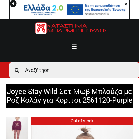
Μετάβαση
×
στο
περιεχόμενο
Toggle
Navigation
Αρχική
Αναζήτηση
για:
Ανδρικά
Joyce Stay Wild Σετ Μωβ Μπλούζα με
Ροζ Κολάν για Κορίτσι 2561120-Purple
Γυναικεία
Out of stock
Αγόρι