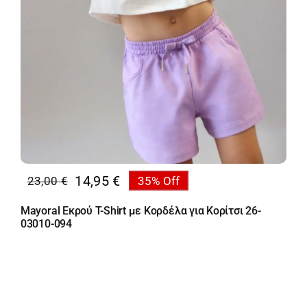
14,95
€
23,00
€
35% Off
Original
Η
price
τρέχουσα
Mayoral Εκρού T-Shirt με Κορδέλα για Κορίτσι 26-
was:
τιμή
03010-094
23,00 €.
είναι:
14,95 €.