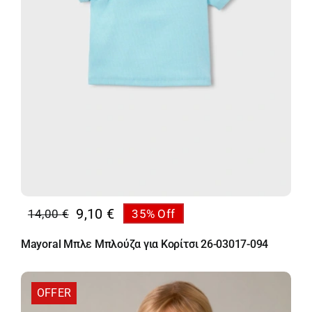
9,10
€
14,00
€
35% Off
Original
Η
price
τρέχουσα
Mayoral Μπλε Μπλούζα για Κορίτσι 26-03017-094
was:
τιμή
14,00 €.
είναι:
9,10 €.
OFFER