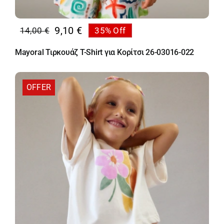
9,10
€
14,00
€
35% Off
Original
Η
price
τρέχουσα
Mayoral Τιρκουάζ T-Shirt για Κορίτσι 26-03016-022
was:
τιμή
14,00 €.
είναι:
9,10 €.
OFFER