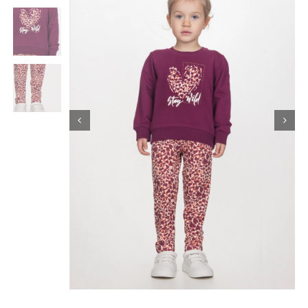
Κορίτσι
Εσώρουχα
Είδη Παρέλασης
Σχετικά με εμάς
Καλάθι
ENGLISH
English