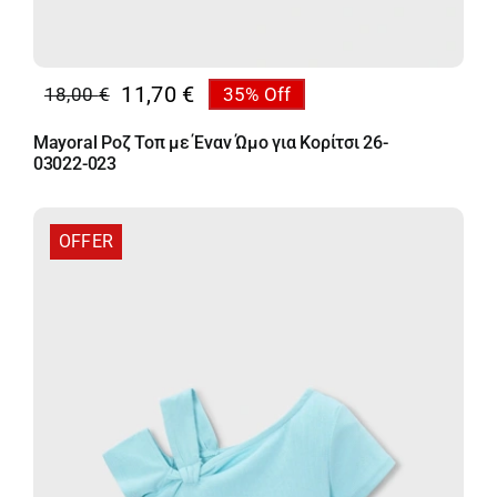
11,70
€
18,00
€
35% Off
Original
Η
price
τρέχουσα
Mayoral Ροζ Τοπ με Έναν Ώμο για Κορίτσι 26-
was:
τιμή
03022-023
18,00 €.
είναι:
11,70 €.
OFFER