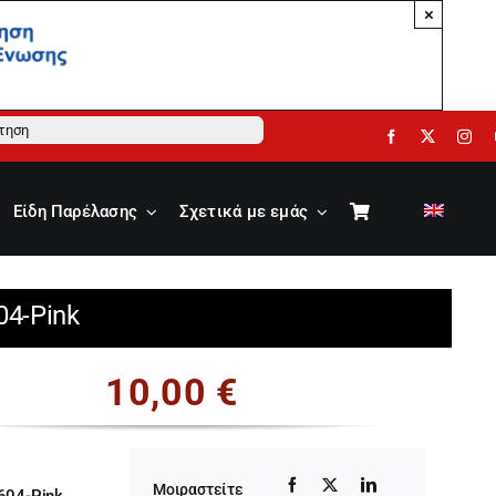
×
ηση
Είδη Παρέλασης
Σχετικά με εμάς
04-Pink
10,00
€
Μοιραστείτε
604-Pink