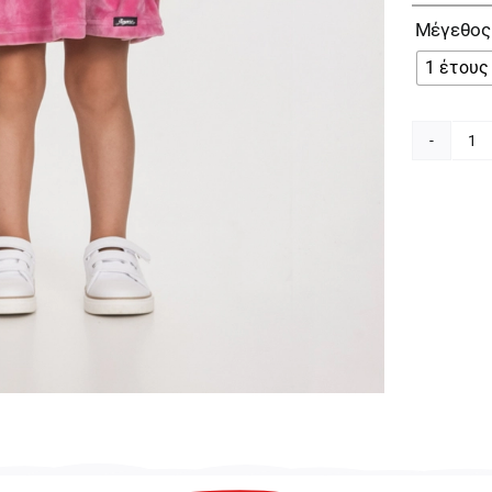
Μέγεθος
1 έτους
Jo
Bl
Ve
Ρ
Φ
γι
Κο
25
Pi
π