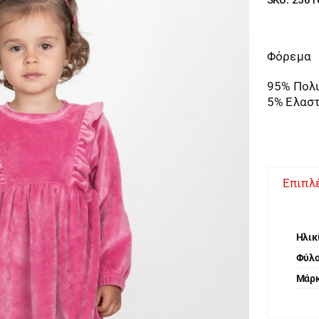
Φόρεμα
95% Πολ
5% Ελασ
Επιπλ
Ηλικ
Φύλ
Μάρ