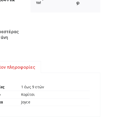
το!
υεστέρας
τάνη
έον πληροφορίες
1 έως 9 ετών
ίες
Κορίτσι
ο
Joyce
κα