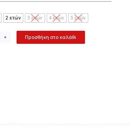

2 ετών
3 ετών
4 ετών
5 ετών
Προσθήκη στο καλάθι
yce
ue
lvet
οζ
όρεμα
α
ρίτσι
61604-
nk
οσότητα