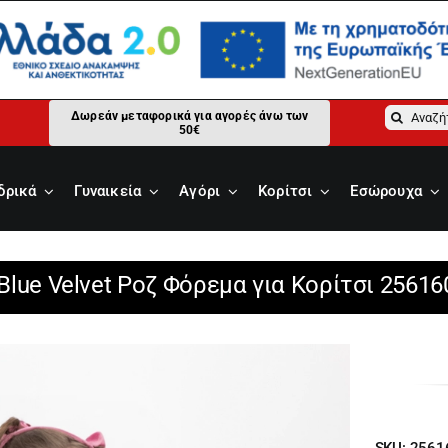
Αναζήτ
Δωρεάν μεταφορικά για αγορές άνω των
50€
για:
δρικά
Γυναικεία
Αγόρι
Κορίτσι
Εσώρουχα
Blue Velvet Ροζ Φόρεμα για Κορίτσι 25616
SKU:
2561