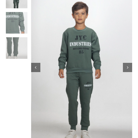
Κορίτσι
Εσώρουχα
Είδη Παρέλασης
Σχετικά με εμάς
Καλάθι
ENGLISH
English