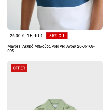
16,90
€
26,00
€
35% Off
Original
Η
price
τρέχουσα
Mayoral Λευκό Μπλούζα Polo για Αγόρι 26-06168-
was:
τιμή
095
26,00 €.
είναι:
16,90 €.
OFFER