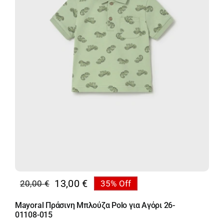
13,00
€
20,00
€
35% Off
Original
Η
price
τρέχουσα
Mayoral Πράσινη Μπλούζα Polo για Αγόρι 26-
was:
τιμή
01108-015