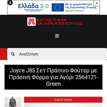
Μετάβαση
×
στο
περιεχόμενο
Toggle
Navigation
Αρχική
Αναζήτηση
για:
Ανδρικά
Joyce J85 Σετ Πράσινο Φούτερ με
Πράσινη Φόρμα για Αγόρι 2564121-
Γυναικεία
Green
Αγόρι
Out of stock