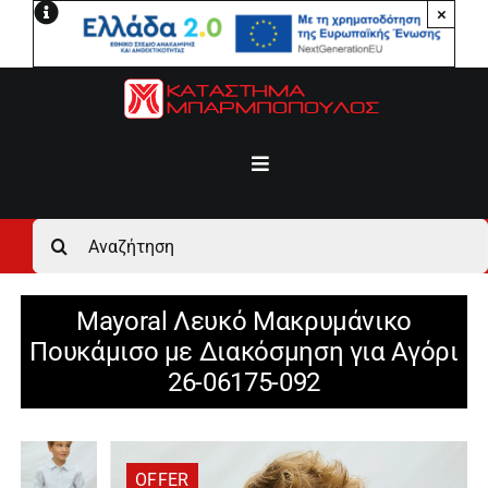
Μετάβαση
×
στο
περιεχόμενο
Toggle
Navigation
Αρχική
Αναζήτηση
για:
Ανδρικά
Mayoral Λευκό Μακρυμάνικο
Πουκάμισο με Διακόσμηση για Αγόρι
Γυναικεία
26-06175-092
Αγόρι
OFFER