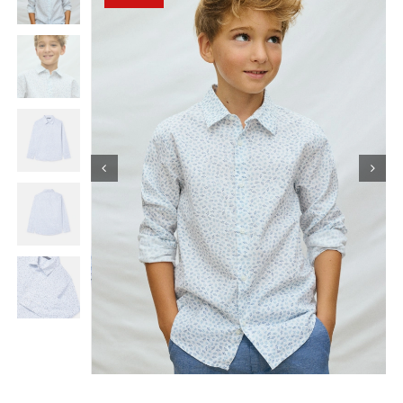
Κορίτσι
Εσώρουχα
Είδη Παρέλασης
Σχετικά με εμάς
Καλάθι
ENGLISH
English