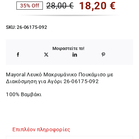
18,20
€
28,00
€
35% Off
Original
Η
price
τρέχουσα
SKU:
26-06175-092
was:
τιμή
28,00 €.
είναι:
Μοιραστείτε το!
18,20 €.
Mayoral Λευκό Μακρυμάνικο Πουκάμισο με
Διακόσμηση για Αγόρι 26-06175-092
100% Βαμβάκι
Επιπλέον πληροφορίες