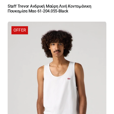
price
τρέχουσα
Staff Trevor Ανδρική Μαύρη Λινή Κοντομάνικη
was:
τιμή
Πουκαμίσα Mαο 61-204.055-Black
59,95 €.
είναι:
41,97 €.
OFFER