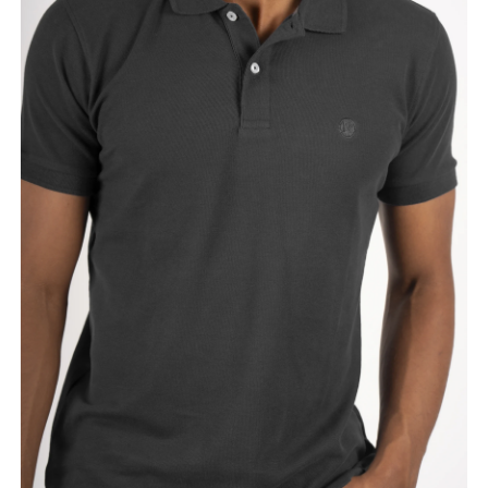
Κορίτσι
Εσώρουχα
Είδη Παρέλασης
Σχετικά με εμάς
Καλάθι
ENGLISH
English