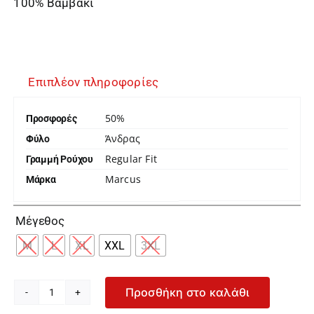
100% Βαμβάκι
Επιπλέον πληροφορίες
50%
Προσφορές
Άνδρας
Φύλο
Regular Fit
Γραμμή Ρούχου
Marcus
Μάρκα

Μέγεθος
M
L
XL
XXL
3XL
Προσθήκη στο καλάθι
Marcus