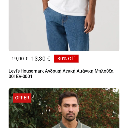
13,30
€
19,00
€
30% Off
Original
Η
price
τρέχουσα
Levi's Housemark Ανδρική Λευκή Αμάνικη Μπλούζα
was:
τιμή
001EV-0001
19,00 €.
είναι:
13,30 €.
OFFER