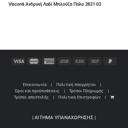
price
τρέχουσα
Visconti Ανδρική Λαδί Μπλούζα Πόλο 2831-02
was:
τιμή
49,00 €.
είναι:
34,30 €.
Επικοινωνία
Πολιτική Απορρήτου
Όροι και προϋποθέσεις
Τρόποι Πληρωμής
Τρόποι αποστολής
Πολιτική Επιστροφών
| ΑΙΤΗΜΑ ΥΠΑΝΑΧΩΡΗΣΗΣ |