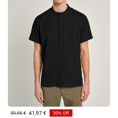
41,97
€
59,95
€
30% Off
Original
Η