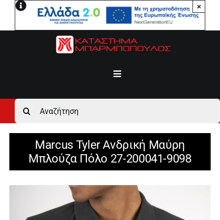
Μετάβαση
×
στο
περιεχόμενο
Toggle
Navigation
Αρχική
Αναζήτηση
για:
Ανδρικά
Marcus Tyler Ανδρική Μαύρη
Μπλούζα Πόλο 27-200041-9098
Γυναικεία
Αγόρι