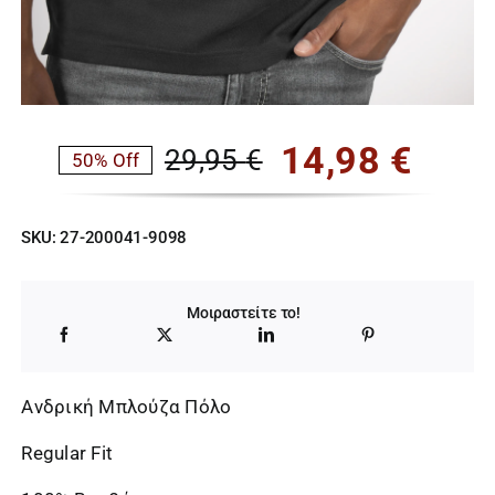
14,98
€
29,95
€
50% Off
Original
Η
price
τρέχουσα
SKU:
27-200041-9098
was:
τιμή
29,95 €.
είναι:
Μοιραστείτε το!
14,98 €.
Ανδρική Μπλούζα Πόλο
Regular Fit