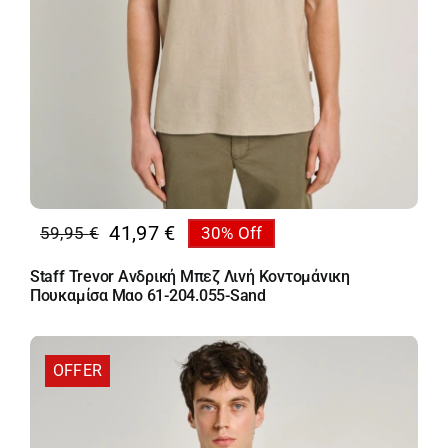
41,97
€
59,95
€
30% Off
Original
Η
price
τρέχουσα
Staff Trevor Ανδρική Μπεζ Λινή Κοντομάνικη
was:
τιμή
Πουκαμίσα Mαο 61-204.055-Sand
59,95 €.
είναι:
41,97 €.
OFFER