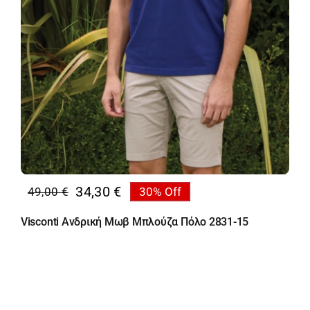
34,30
€
49,00
€
30% Off
Original
Η
price
τρέχουσα
Visconti Ανδρική Μωβ Μπλούζα Πόλο 2831-15
was:
τιμή
49,00 €.
είναι:
34,30 €.