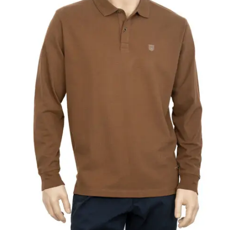
Κορίτσι
Εσώρουχα
Είδη Παρέλασης
Σχετικά με εμάς
Καλάθι
ENGLISH
English