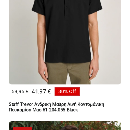
41,97
€
59,95
€
30% Off
Original
Η
price
τρέχουσα
Staff Trevor Ανδρική Μαύρη Λινή Κοντομάνικη
was:
τιμή
Πουκαμίσα Mαο 61-204.055-Black
59,95 €.
είναι:
41,97 €.