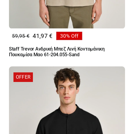
41,97
€
59,95
€
30% Off
Original
Η
price
τρέχουσα
Staff Trevor Ανδρική Μπεζ Λινή Κοντομάνικη
was:
τιμή
Πουκαμίσα Mαο 61-204.055-Sand
59,95 €.
είναι:
41,97 €.
OFFER