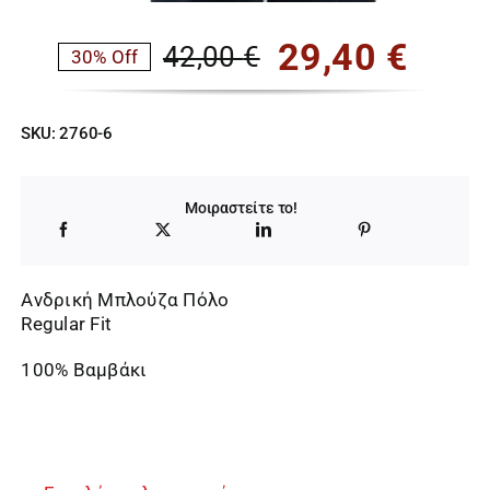
29,40
€
42,00
€
30% Off
Original
Η
price
τρέχουσα
SKU:
2760-6
was:
τιμή
42,00 €.
είναι:
Μοιραστείτε το!
29,40 €.
Ανδρική Μπλούζα Πόλο
Regular Fit
100% Βαμβάκι