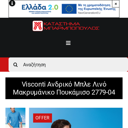
Μετάβαση
×
στο
περιεχόμενο
Toggle
Navigation
Αρχική
Αναζήτηση
για:
Ανδρικά
Visconti Ανδρικό Μπλε Λινό
Μακρυμάνικο Πουκάμισο 2779-04
Γυναικεία
Αγόρι
OFFER