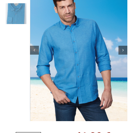
Κορίτσι
Εσώρουχα
Είδη Παρέλασης
Σχετικά με εμάς
Καλάθι
ENGLISH
English