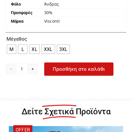
Άνδρας
Φύλο
30%
Προσφορές
Visconti
Μάρκα

Μέγεθος
M
L
XL
XXL
3XL
Προσθήκη στο καλάθι
Visconti
Ανδρικό
Μπλε
Λινό
Μακρυμάνικο
Πουκάμισο
Δείτε
Σχετικά
Προϊόντα
2779-
04
ποσότητα
OFFER