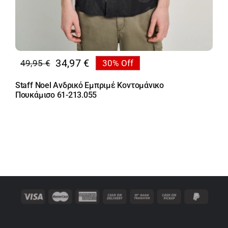
34,97
€
49,95
€
30% Off
Original
Η
price
τρέχουσα
Staff Noel Ανδρικό Εμπριμέ Κοντομάνικο
was:
τιμή
Πουκάμισο 61-213.055
49,95 €.
είναι:
34,97 €.