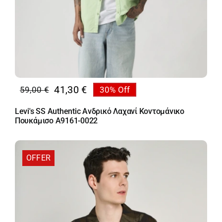
41,30
€
59,00
€
30% Off
Original
Η
price
τρέχουσα
Levi's SS Authentic Ανδρικό Λαχανί Κοντομάνικο
was:
τιμή
Πουκάμισο A9161-0022
59,00 €.
είναι:
41,30 €.
OFFER