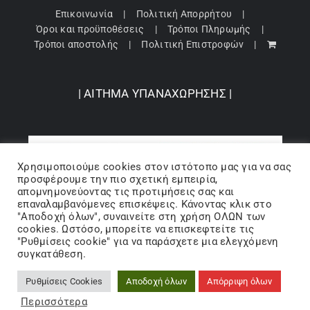
Επικοινωνία
Πολιτική Απορρήτου
Όροι και προϋποθέσεις
Τρόποι Πληρωμής
Τρόποι αποστολής
Πολιτική Επιστροφών
| ΑΙΤΗΜΑ ΥΠΑΝΑΧΩΡΗΣΗΣ |
Χρησιμοποιούμε cookies στον ιστότοπo μας για να σας
προσφέρουμε την πιο σχετική εμπειρία,
απομνημονεύοντας τις προτιμήσεις σας και
επαναλαμβανόμενες επισκέψεις. Κάνοντας κλικ στο
"Αποδοχή όλων", συναινείτε στη χρήση ΟΛΩΝ των
cookies. Ωστόσο, μπορείτε να επισκεφτείτε τις
"Ρυθμίσεις cookie" για να παράσχετε μια ελεγχόμενη
Copyright 2024 © Barbopoulos store - All Rights Reserved |
συγκατάθεση.
Powered by Lumiverse
Ρυθμίσεις Cookies
Αποδοχή όλων
Απόρριψη όλων
Facebook
X
Instagram
Pinterest
Περισσότερα