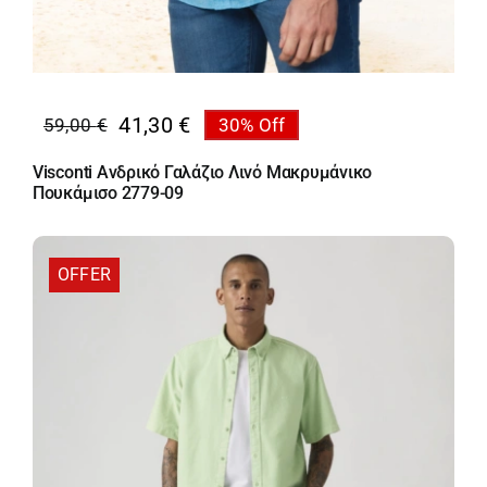
41,30
€
59,00
€
30% Off
Original
Η
price
τρέχουσα
Visconti Ανδρικό Γαλάζιο Λινό Μακρυμάνικο
was:
τιμή
Πουκάμισο 2779-09
59,00 €.
είναι:
41,30 €.
OFFER