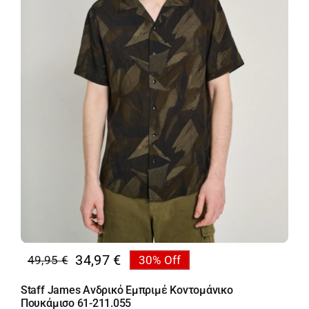
34,97
€
49,95
€
30% Off
Original
Η
price
τρέχουσα
Staff James Ανδρικό Εμπριμέ Κοντομάνικο
was:
τιμή
Πουκάμισο 61-211.055