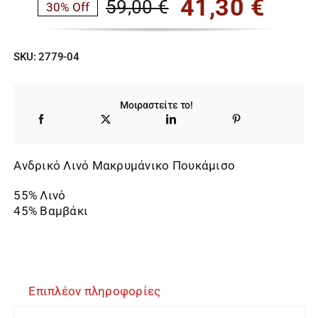
41,30
€
59,00
€
30% Off
Original
Η
price
τρέχουσα
SKU:
2779-04
was:
τιμή
59,00 €.
είναι:
Μοιραστείτε το!
41,30 €.
Ανδρικό Λινό Μακρυμάνικο Πουκάμισο
55% Λινό
45% Βαμβάκι
Επιπλέον πληροφορίες