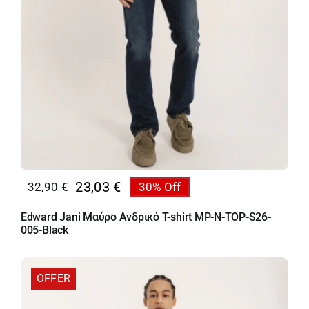
23,03
€
32,90
€
30% Off
Original
Η
price
τρέχουσα
Edward Jani Μαύρο Ανδρικό T-shirt MP-N-TOP-S26-
was:
τιμή
005-Black
32,90 €.
είναι:
23,03 €.
OFFER