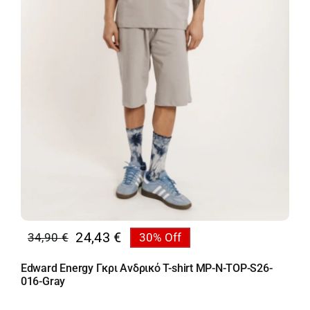
24,43
€
34,90
€
30% Off
Original
Η
price
τρέχουσα
Edward Energy Γκρι Ανδρικό T-shirt MP-N-TOP-S26-
was:
τιμή
016-Gray
34,90 €.
είναι: