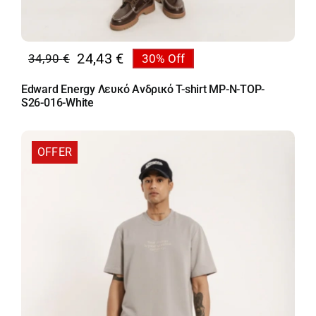
24,43
€
34,90
€
30% Off
Original
Η
price
τρέχουσα
Edward Energy Λευκό Ανδρικό T-shirt MP-N-TOP-
was:
τιμή
S26-016-White
34,90 €.
είναι:
24,43 €.
OFFER