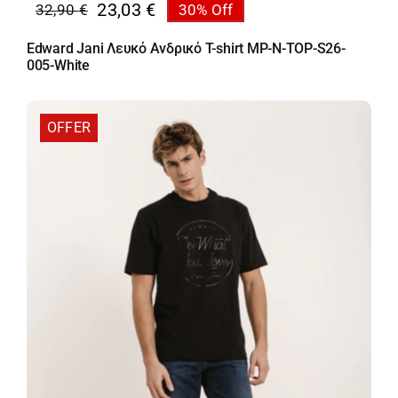
23,03
€
32,90
€
30% Off
Original
Η
price
τρέχουσα
Edward Jani Λευκό Ανδρικό T-shirt MP-N-TOP-S26-
was:
τιμή
005-White
32,90 €.
είναι:
23,03 €.
OFFER