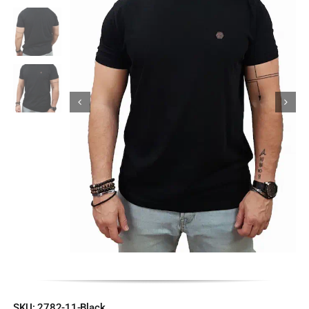
Κορίτσι
Εσώρουχα
Είδη Παρέλασης
Σχετικά με εμάς
Καλάθι
ENGLISH
English
SKU:
2782-11-Black