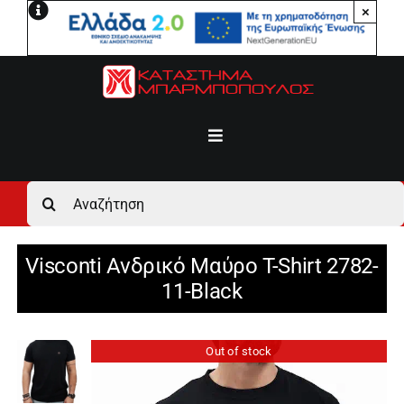
Μετάβαση
×
στο
περιεχόμενο
Toggle
Navigation
Αρχική
Αναζήτηση
για:
Ανδρικά
Visconti Ανδρικό Μαύρο T-Shirt 2782-
11-Black
Γυναικεία
Out of stock
Αγόρι