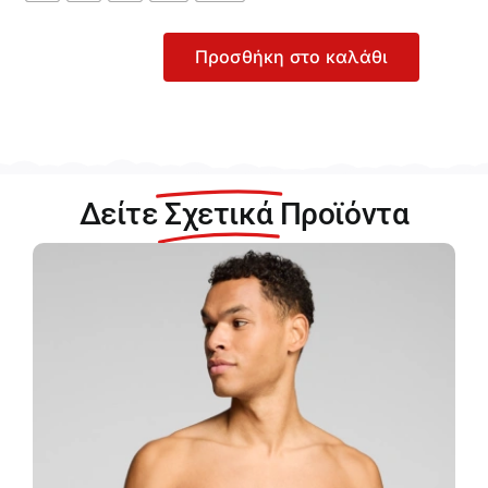
Προσθήκη στο καλάθι
Levi's
Boxer
Brief
Ανδρικό
Blue
Combo
Δείτε
Σχετικά
Προϊόντα
2-
pack
Boxer
37149-
1083
ποσότητα