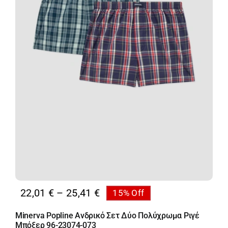
Price
22,01
€
–
25,41
€
15% Off
range:
Minerva Popline Ανδρικό Σετ Δύο Πολύχρωμα Ριγέ
22,01 €
Μπόξερ 96-23074-073