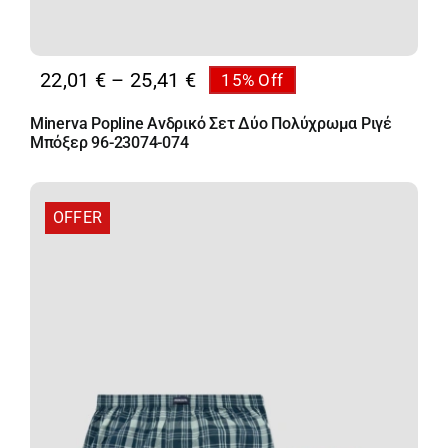
Price
22,01
€
–
25,41
€
15% Off
range:
Minerva Popline Ανδρικό Σετ Δύο Πολύχρωμα Ριγέ
22,01 €
Μπόξερ 96-23074-074
through
25,41 €
OFFER