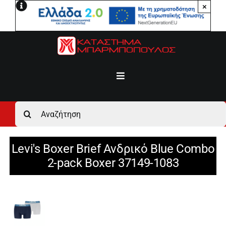
Μετάβαση
×
στο
περιεχόμενο
Toggle
Navigation
Αρχική
Αναζήτηση
για:
Ανδρικά
Levi's Boxer Brief Ανδρικό Blue Combo
2-pack Boxer 37149-1083
Γυναικεία
Αγόρι