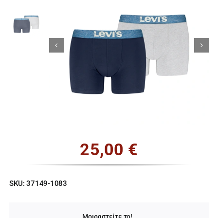
Κορίτσι
Εσώρουχα
Είδη Παρέλασης
Σχετικά με εμάς
Καλάθι
25,00
€
ENGLISH
English
SKU:
37149-1083
Μοιραστείτε το!