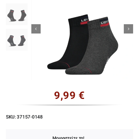
Κορίτσι
Εσώρουχα
Είδη Παρέλασης
Σχετικά με εμάς
Καλάθι
9,99
€
ENGLISH
English
SKU:
37157-0148
Μοιραστείτε το!