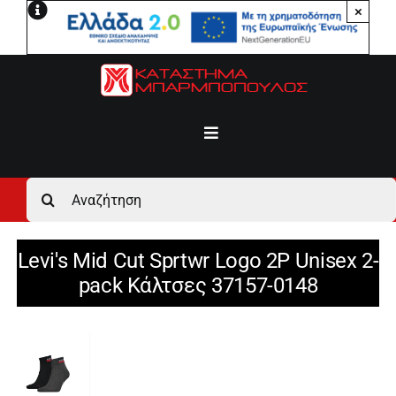
Μετάβαση
×
στο
περιεχόμενο
Toggle
Navigation
Αρχική
Αναζήτηση
για:
Ανδρικά
Levi's Mid Cut Sprtwr Logo 2P Unisex 2-
pack Κάλτσες 37157-0148
Γυναικεία
Αγόρι