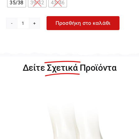
35/38
39/42
43/46
Προσθήκη στο καλάθι
Levi's
Mid
Cut
Sprtwr
Logo
2P
Δείτε
Σχετικά
Προϊόντα
Unisex
2-
pack
Κάλτσες
37157-
0148
ποσότητα