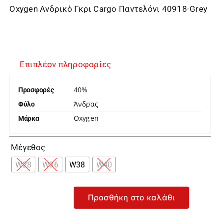
Oxygen Ανδρικό Γκρι Cargo Παντελόνι 40918-Grey
Επιπλέον πληροφορίες
40%
Προσφορές
Άνδρας
Φύλο
Oxygen
Μάρκα

Μέγεθος
W28
W36
W38
W40
Προσθήκη στο καλάθι
Oxygen
Ανδρικό