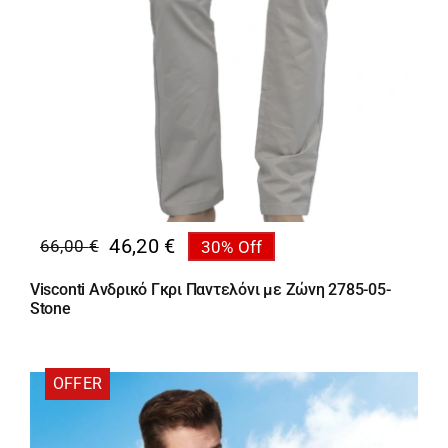
46,20
€
66,00
€
30% Off
Original
Η
price
τρέχουσα
Visconti Ανδρικό Γκρι Παντελόνι με Ζώνη 2785-05-
was:
τιμή
Stone
66,00 €.
είναι:
46,20 €.
OFFER