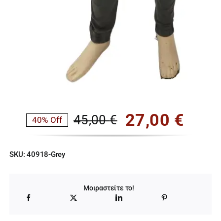
27,00
€
45,00
€
40% Off
Original
Η
price
τρέχουσα
SKU:
40918-Grey
was:
τιμή
45,00 €.
είναι:
Μοιραστείτε το!
27,00 €.