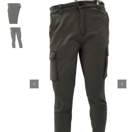
Κορίτσι
Εσώρουχα
Είδη Παρέλασης
Σχετικά με εμάς
Καλάθι
ENGLISH
English