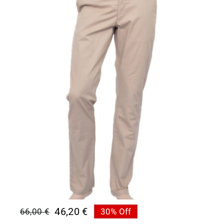
46,20
€
66,00
€
30% Off
Original
Η