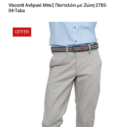
price
τρέχουσα
Visconti Ανδρικό Μπεζ Παντελόνι με Ζώνη 2785-
was:
τιμή
04-Taba
66,00 €.
είναι:
46,20 €.
OFFER