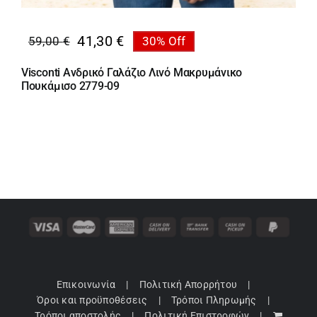
41,30
€
59,00
€
30% Off
Original
Η
price
τρέχουσα
Visconti Ανδρικό Γαλάζιο Λινό Μακρυμάνικο
was:
τιμή
Πουκάμισο 2779-09
59,00 €.
είναι:
41,30 €.
Επικοινωνία
Πολιτική Απορρήτου
Όροι και προϋποθέσεις
Τρόποι Πληρωμής
Τρόποι αποστολής
Πολιτική Επιστροφών