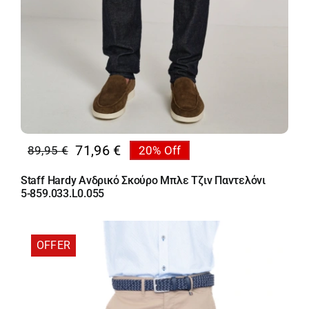
71,96
€
89,95
€
20% Off
Original
Η
price
τρέχουσα
Staff Hardy Ανδρικό Σκούρο Μπλε Τζιν Παντελόνι
was:
τιμή
5-859.033.L0.055
89,95 €.
είναι:
71,96 €.
OFFER