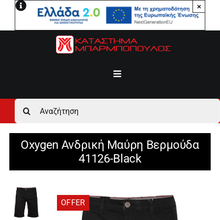
Μετάβαση
×
στο
περιεχόμενο
Toggle
Navigation
Αρχική
Αναζήτηση
για:
Ανδρικά
Oxygen Ανδρική Μαύρη Βερμούδα
41126-Black
Γυναικεία
Αγόρι
OFFER