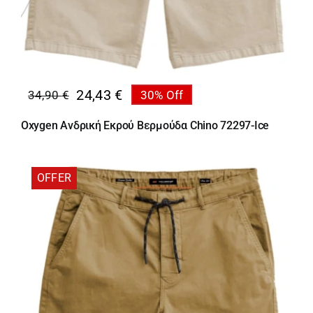
24,43
€
34,90
€
30% Off
Original
Η
price
τρέχουσα
Oxygen Ανδρική Εκρού Βερμούδα Chino 72297-Ice
was:
τιμή
34,90 €.
είναι:
24,43 €.
OFFER