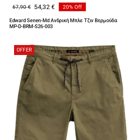
54,32
€
67,90
€
20% Off
Original
Η
price
τρέχουσα
Edward Senen-Md Ανδρική Μπλε Τζιν Βερμούδα
was:
τιμή
MP-D-BRM-S26-003
67,90 €.
είναι:
54,32 €.
OFFER