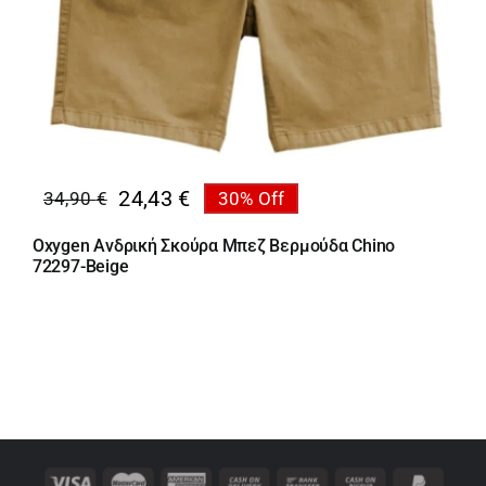
24,43
€
34,90
€
30% Off
Original
Η
price
τρέχουσα
Oxygen Ανδρική Σκούρα Μπεζ Βερμούδα Chino
was:
τιμή
72297-Beige
34,90 €.
είναι:
24,43 €.