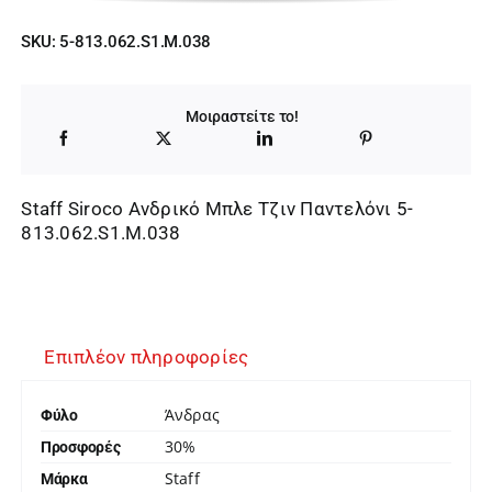
price
τρέχουσα
SKU:
5-813.062.S1.M.038
was:
τιμή
129,95 €.
είναι:
Μοιραστείτε το!
90,96 €.
Staff Siroco Ανδρικό Μπλε Τζιν Παντελόνι 5-
813.062.S1.M.038
Επιπλέον πληροφορίες
Άνδρας
Φύλο
30%
Προσφορές
Staff
Μάρκα