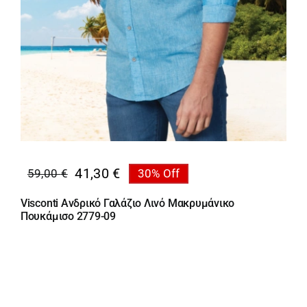
41,30
€
59,00
€
30% Off
Original
Η
price
τρέχουσα
Visconti Ανδρικό Γαλάζιο Λινό Μακρυμάνικο
was:
τιμή
Πουκάμισο 2779-09
59,00 €.
είναι:
41,30 €.