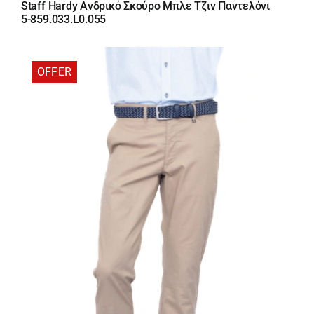
Staff Hardy Ανδρικό Σκούρο Μπλε Τζιν Παντελόνι
was:
τιμή
5-859.033.L0.055
89,95 €.
είναι:
71,96 €.
OFFER