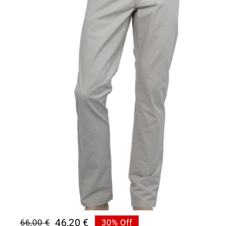
46,20
€
66,00
€
30% Off