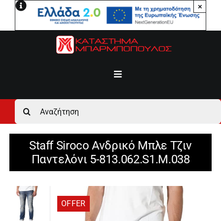
Μετάβαση
×
στο
περιεχόμενο
Toggle
Navigation
Αρχική
Αναζήτηση
για:
Ανδρικά
Staff Siroco Ανδρικό Μπλε Τζιν
Παντελόνι 5-813.062.S1.M.038
Γυναικεία
Αγόρι
OFFER