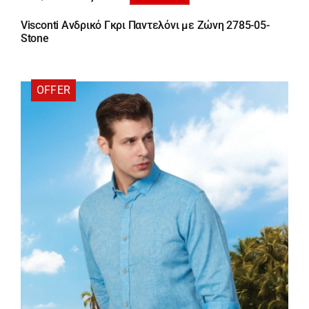
Original
Η
price
τρέχουσα
Visconti Ανδρικό Γκρι Παντελόνι με Ζώνη 2785-05-
was:
τιμή
Stone
66,00 €.
είναι:
46,20 €.
OFFER