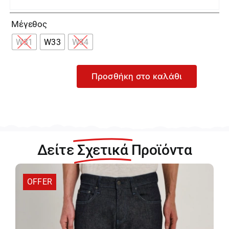

Μέγεθος
W31
W33
W34
Προσθήκη στο καλάθι
Staff
Siroco
Ανδρικό
Μπλε
Τζιν
Παντελόνι
Δείτε
Σχετικά
Προϊόντα
5-
813.062.S1.M.038
ποσότητα
OFFER