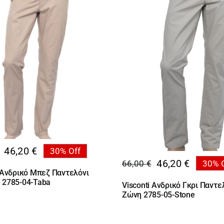
46,20
€
30% Off
al
46,20
€
66,00
€
30% 
υσα
Original
Η
i Ανδρικό Μπεζ Παντελόνι
price
τρέχουσα
 2785-04-Taba
Visconti Ανδρικό Γκρι Παντε
€.
was:
τιμή
Ζώνη 2785-05-Stone
€.
66,00 €.
είναι:
46,20 €.