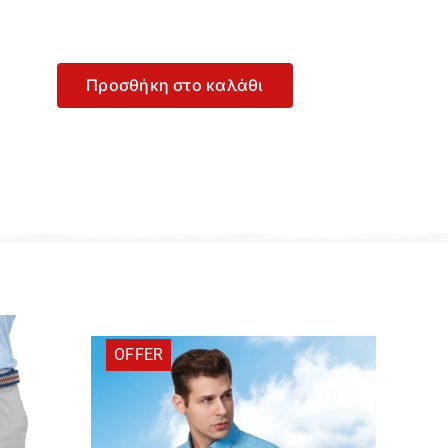
Προσθήκη στο καλάθι
aff
pphire
δρικό
πλε
ιν
ντελόνι
5.718.S2.044
οσότητα
OFFER