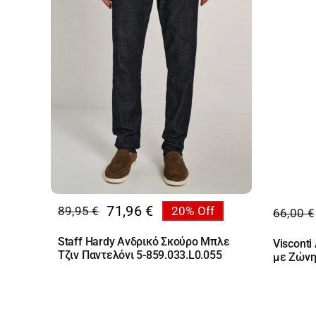
71,96
€
89,95
€
20% Off
66,00
€
Original
Η
Origin
Η
price
τρέχουσα
price
τρέχο
Staff Hardy Ανδρικό Σκούρο Μπλε
Viscont
was:
τιμή
was:
τιμή
Τζιν Παντελόνι 5-859.033.L0.055
με Ζώνη
89,95 €.
είναι:
66,00 
είναι:
71,96 €.
46,20 