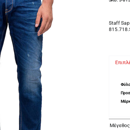
Staff Sa
815.718.
Επιπλ
Φύλ
Προ
Μάρ
Μέγεθος