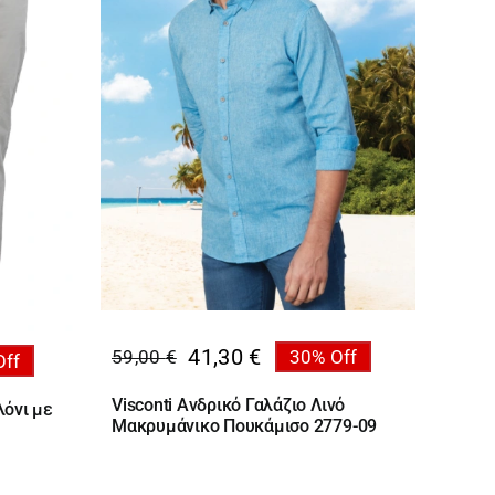
41,30
€
59,00
€
30% Off
Off
Original
Η
price
τρέχουσα
Visconti Ανδρικό Γαλάζιο Λινό
λόνι με
was:
τιμή
Μακρυμάνικο Πουκάμισο 2779-09
59,00 €.
είναι:
41,30 €.