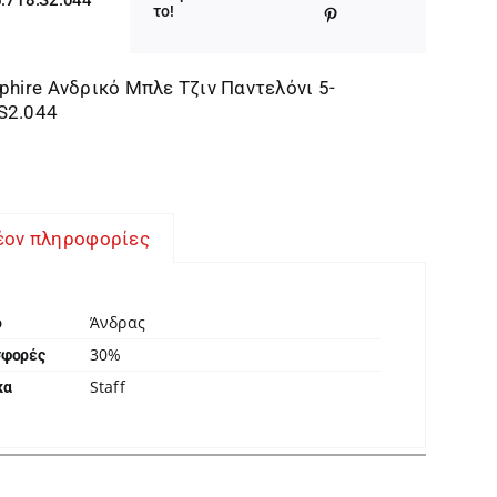
was:
τιμή
το!
109,95 €.
είναι:
76,96 €.
pphire Ανδρικό Μπλε Τζιν Παντελόνι 5-
S2.044
έον πληροφορίες
Άνδρας
ο
30%
σφορές
Staff
κα
