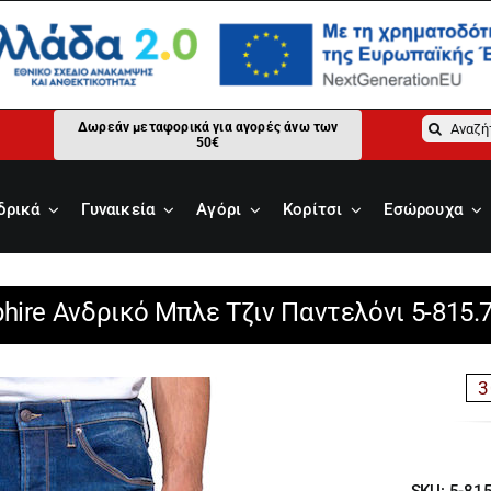
Αναζήτ
Δωρεάν μεταφορικά για αγορές άνω των
50€
για:
δρικά
Γυναικεία
Αγόρι
Κορίτσι
Εσώρουχα
phire Ανδρικό Μπλε Τζιν Παντελόνι 5-815.
3
SKU:
5-815