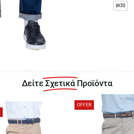
W30
St
Sa
Αν
Μ
Τζ
Πα
5-
81
π
Δείτε
Σχετικά
Προϊόντα
OFFER
R