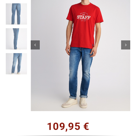
Κορίτσι
Εσώρουχα
Είδη Παρέλασης
Σχετικά με εμάς
Καλάθι
ENGLISH
English
109,95
€