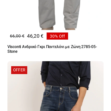
46,20
€
66,00
€
30% Off
Original
Η
price
τρέχουσα
Visconti Ανδρικό Γκρι Παντελόνι με Ζώνη 2785-05-
was:
τιμή
Stone
66,00 €.
είναι:
46,20 €.
OFFER