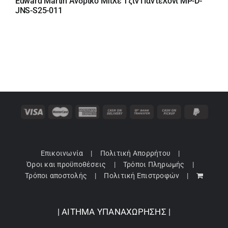
Edward Martin Ανδρικό Μπλε Τζιν Παντελόνι MP-D-
was:
τιμή
JNS-S25-011
79,90 €.
είναι:
55,93 €.
Επικοινωνία
Πολιτική Απορρήτου
Όροι και προϋποθέσεις
Τρόποι Πληρωμής
Τρόποι αποστολής
Πολιτική Επιστροφών
| ΑΙΤΗΜΑ ΥΠΑΝΑΧΩΡΗΣΗΣ |