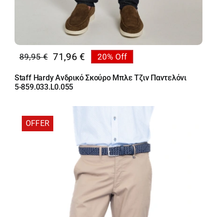
71,96
€
89,95
€
20% Off
Original
Η
price
τρέχουσα
Staff Hardy Ανδρικό Σκούρο Μπλε Τζιν Παντελόνι
was:
τιμή
5-859.033.L0.055
89,95 €.
είναι:
71,96 €.
OFFER