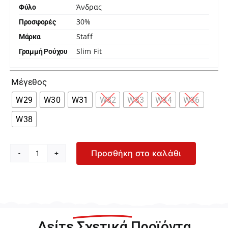
Άνδρας
Φύλο
30%
Προσφορές
Staff
Μάρκα
Slim Fit
Γραμμή Ρούχου

Μέγεθος
W29
W30
W31
W32
W33
W34
W36
W38
Προσθήκη στο καλάθι
Staff
Simon
Μπλε
Ανδρικό
Τζιν
Παντελόνι
Δείτε
Σχετικά
Προϊόντα
5-