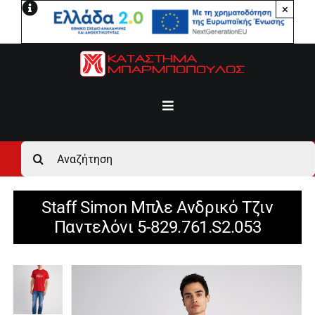
Μετάβαση
×
στο
περιεχόμενο
Toggle
Navigation
Αρχική
Αναζήτηση
για:
Ανδρικά
Staff Simon Μπλε Ανδρικό Τζιν
Παντελόνι 5-829.761.S2.053
Γυναικεία
Αγόρι