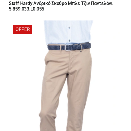
price
τρέχουσα
Staff Hardy Ανδρικό Σκούρο Μπλε Τζιν Παντελόνι
was:
τιμή
5-859.033.L0.055
89,95 €.
είναι:
71,96 €.
OFFER