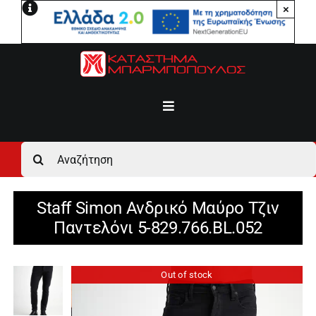
Μετάβαση
×
στο
περιεχόμενο
Toggle
Navigation
Αρχική
Αναζήτηση
για:
Ανδρικά
Staff Simon Ανδρικό Μαύρο Τζιν
Παντελόνι 5-829.766.BL.052
Γυναικεία
Out of stock
Αγόρι