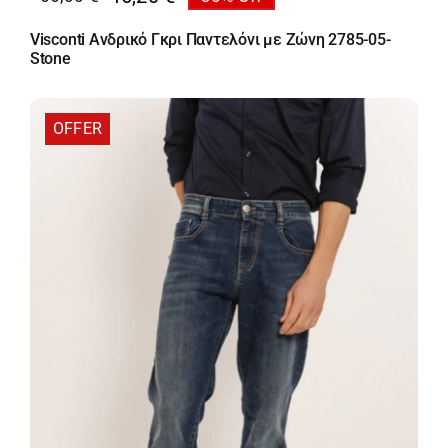
Original
Η
price
τρέχουσα
Visconti Ανδρικό Γκρι Παντελόνι με Ζώνη 2785-05-
was:
τιμή
Stone
66,00 €.
είναι:
46,20 €.
OFFER