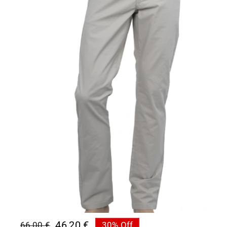
46,20
€
66,00
€
30% Off