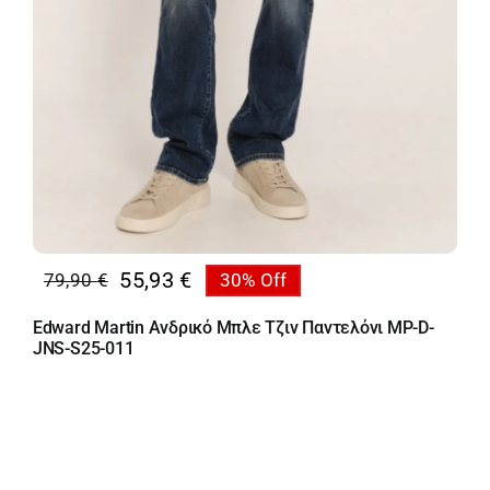
55,93
€
79,90
€
30% Off
Original
Η
price
τρέχουσα
Edward Martin Ανδρικό Μπλε Τζιν Παντελόνι MP-D-
was:
τιμή
JNS-S25-011
79,90 €.
είναι:
55,93 €.