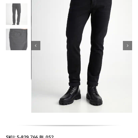
Κορίτσι
Εσώρουχα
Είδη Παρέλασης
Σχετικά με εμάς
Καλάθι
ENGLISH
English
SKU:
5-829.766.BL.052