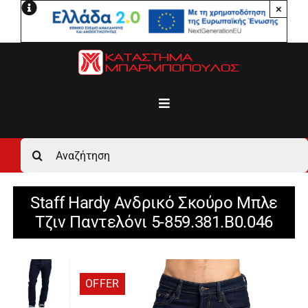
Μετάβαση
×
στο
περιεχόμενο
Toggle
Navigation
Αρχική
Αναζήτηση
για:
Ανδρικά
Staff Hardy Ανδρικό Σκούρο Μπλε
Τζιν Παντελόνι 5-859.381.B0.046
Γυναικεία
Αγόρι
OFFER