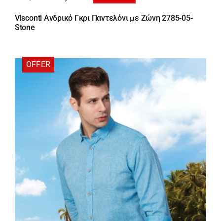
Original
Η
price
τρέχουσα
Visconti Ανδρικό Γκρι Παντελόνι με Ζώνη 2785-05-
was:
τιμή
Stone
66,00 €.
είναι:
46,20 €.
OFFER