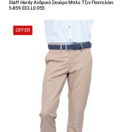
Staff Hardy Ανδρικό Σκούρο Μπλε Τζιν Παντελόνι
was:
τιμή
5-859.033.L0.055
89,95 €.
είναι:
71,96 €.
OFFER