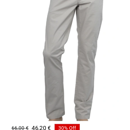
46,20
€
66,00
€
30% Off