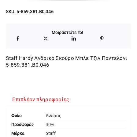
price
τρέχουσα
SKU:
5-859.381.B0.046
was:
τιμή
79,95 €.
είναι:
Μοιραστείτε το!
55,96 €.
Staff Hardy Ανδρικό Σκούρο Μπλε Τζιν Παντελόνι
5-859.381.B0.046
Επιπλέον πληροφορίες
Άνδρας
Φύλο
30%
Προσφορές
Staff
Μάρκα