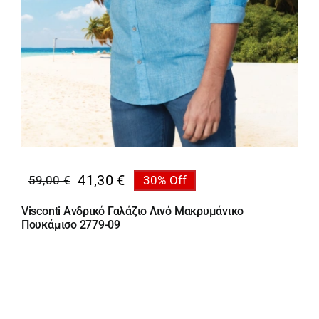
41,30
€
59,00
€
30% Off
Original
Η
price
τρέχουσα
Visconti Ανδρικό Γαλάζιο Λινό Μακρυμάνικο
was:
τιμή
Πουκάμισο 2779-09
59,00 €.
είναι:
41,30 €.