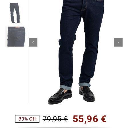
Κορίτσι
Εσώρουχα
Είδη Παρέλασης
Σχετικά με εμάς
Καλάθι
ENGLISH
English
55,96
€
79,95
€
30% Off
Original
Η