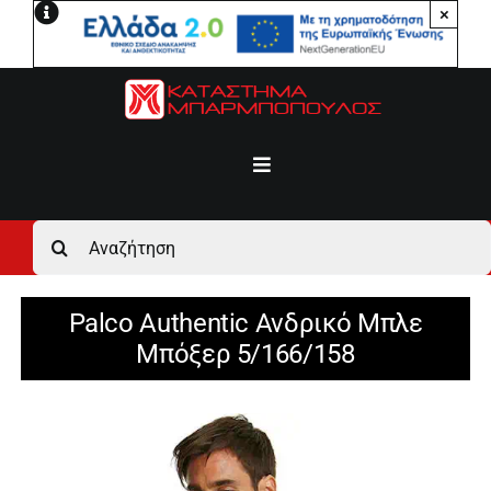
Μετάβαση
×
στο
περιεχόμενο
Toggle
Navigation
Αρχική
Αναζήτηση
για:
Ανδρικά
Palco Authentic Ανδρικό Μπλε
Μπόξερ 5/166/158
Γυναικεία
Αγόρι