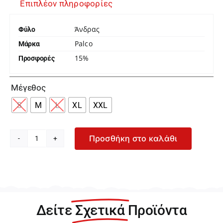
Επιπλέον πληροφορίες
Άνδρας
Φύλο
Palco
Μάρκα
15%
Προσφορές

Μέγεθος
S
M
L
XL
XXL
Προσθήκη στο καλάθι
Palco
Authentic
Ανδρικό
Μπλε
Μπόξερ
5/166/158
Δείτε
Σχετικά
Προϊόντα
ποσότητα