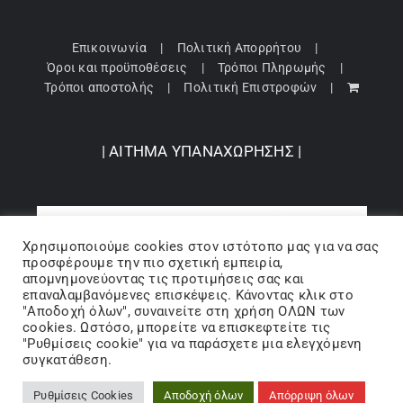
Επικοινωνία
Πολιτική Απορρήτου
Όροι και προϋποθέσεις
Τρόποι Πληρωμής
Τρόποι αποστολής
Πολιτική Επιστροφών
| ΑΙΤΗΜΑ ΥΠΑΝΑΧΩΡΗΣΗΣ |
Χρησιμοποιούμε cookies στον ιστότοπo μας για να σας
προσφέρουμε την πιο σχετική εμπειρία,
απομνημονεύοντας τις προτιμήσεις σας και
επαναλαμβανόμενες επισκέψεις. Κάνοντας κλικ στο
"Αποδοχή όλων", συναινείτε στη χρήση ΟΛΩΝ των
cookies. Ωστόσο, μπορείτε να επισκεφτείτε τις
"Ρυθμίσεις cookie" για να παράσχετε μια ελεγχόμενη
Copyright 2024 © Barbopoulos store - All Rights Reserved |
συγκατάθεση.
Powered by Lumiverse
Ρυθμίσεις Cookies
Αποδοχή όλων
Απόρριψη όλων