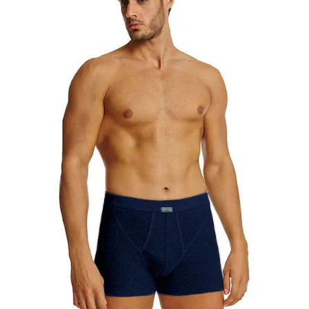
Κορίτσι
Εσώρουχα
Είδη Παρέλασης
Σχετικά με εμάς
Καλάθι
ENGLISH
English