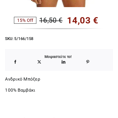
14,03
€
16,50
€
15% Off
Original
Η
price
τρέχουσα
SKU:
5/166/158
was:
τιμή
16,50 €.
είναι:
Μοιραστείτε το!
14,03 €.
Ανδρικό Μπόξερ
100% Βαμβάκι