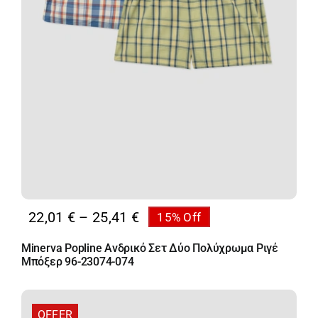
Price
22,01
€
–
25,41
€
15% Off
range:
Minerva Popline Ανδρικό Σετ Δύο Πολύχρωμα Ριγέ
22,01 €
Μπόξερ 96-23074-074
through
25,41 €
OFFER