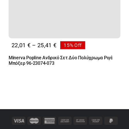
Price
22,01
€
–
25,41
€
15% Off
range:
Minerva Popline Ανδρικό Σετ Δύο Πολύχρωμα Ριγέ
22,01 €
Μπόξερ 96-23074-073
through
25,41 €