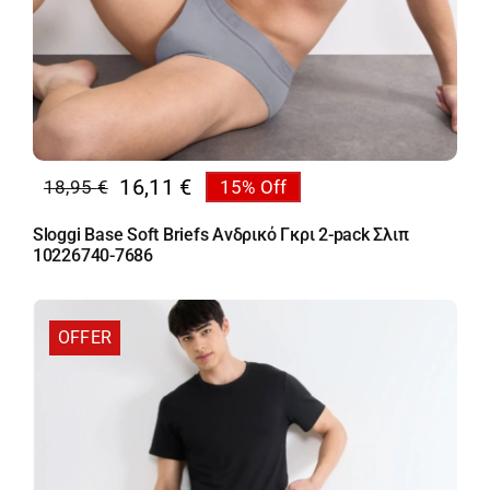
16,11
€
18,95
€
15% Off
Original
Η
price
τρέχουσα
Sloggi Base Soft Briefs Ανδρικό Γκρι 2-pack Σλιπ
was:
τιμή
10226740-7686
18,95 €.
είναι:
16,11 €.
OFFER