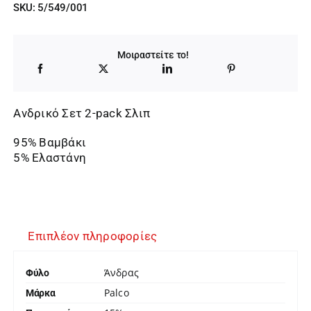
SKU:
5/549/001
was:
τιμή
14,95 €.
είναι:
Μοιραστείτε το!
12,71 €.
Ανδρικό Σετ 2-pack Σλιπ
95% Βαμβάκι
5% Ελαστάνη
Επιπλέον πληροφορίες
Άνδρας
Φύλο
Palco
Μάρκα