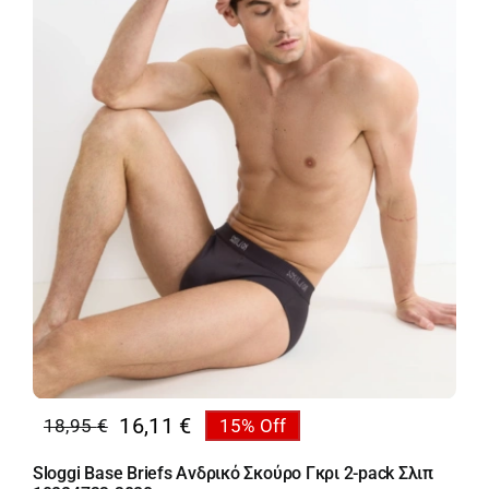
16,11
€
18,95
€
15% Off
Original
Η
price
τρέχουσα
Sloggi Base Briefs Ανδρικό Σκούρο Γκρι 2-pack Σλιπ