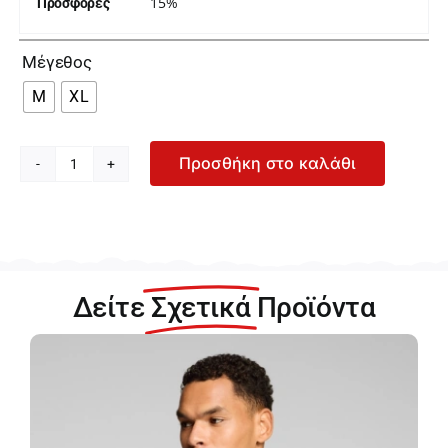
15%
Προσφορές

Μέγεθος
M
XL
Προσθήκη στο καλάθι
Palco
Bluebird
Ανδρικό
Λευκό
Σετ
2-
Δείτε
Σχετικά
Προϊόντα
pack
Σλιπ
5/549/001
ποσότητα