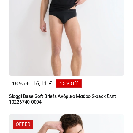
16,11
€
18,95
€
15% Off
Original
Η
price
τρέχουσα
Sloggi Base Soft Briefs Ανδρικό Μαύρο 2-pack Σλιπ
was:
τιμή
10226740-0004
18,95 €.
είναι:
16,11 €.
OFFER