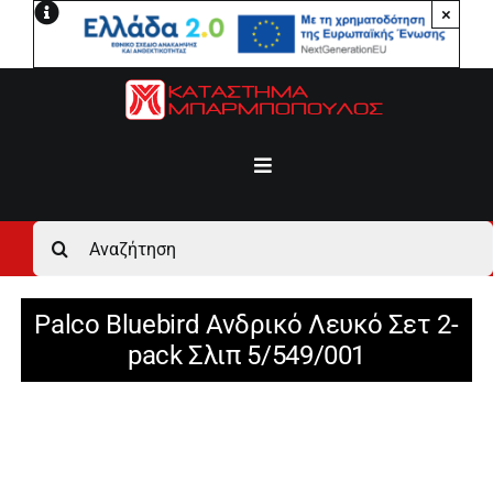
Μετάβαση
×
στο
περιεχόμενο
Toggle
Navigation
Αρχική
Αναζήτηση
για:
Ανδρικά
Palco Bluebird Ανδρικό Λευκό Σετ 2-
pack Σλιπ 5/549/001
Γυναικεία
Αγόρι