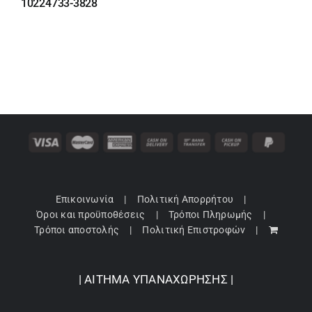
was:
τιμή
10224733-3828
18,95 €.
είναι:
16,11 €.
Επικοινωνία
Πολιτική Απορρήτου
Όροι και προϋποθέσεις
Τρόποι Πληρωμής
Τρόποι αποστολής
Πολιτική Επιστροφών
| ΑΙΤΗΜΑ ΥΠΑΝΑΧΩΡΗΣΗΣ |