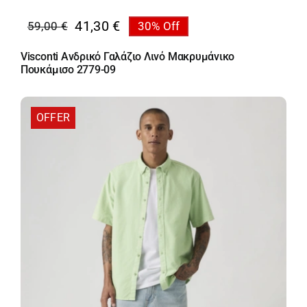
41,30
€
59,00
€
30% Off
Original
Η
price
τρέχουσα
Visconti Ανδρικό Γαλάζιο Λινό Μακρυμάνικο
was:
τιμή
Πουκάμισο 2779-09
59,00 €.
είναι:
41,30 €.
OFFER