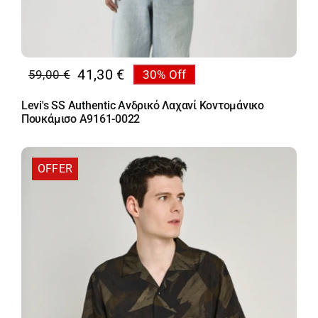
41,30
€
59,00
€
30% Off
Original
Η
price
τρέχουσα
Levi's SS Authentic Ανδρικό Λαχανί Κοντομάνικο
was:
τιμή
Πουκάμισο A9161-0022
59,00 €.
είναι:
41,30 €.
OFFER