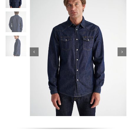
Κορίτσι
Εσώρουχα
Είδη Παρέλασης
Σχετικά με εμάς
Καλάθι
ENGLISH
English