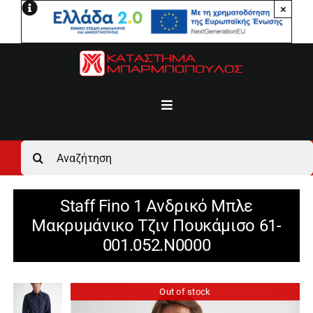
Μετάβαση
×
στο
περιεχόμενο
Toggle
Navigation
Αρχική
Αναζήτηση
για:
Ανδρικά
Staff Fino 1 Ανδρικό Μπλε
Μακρυμάνικο Τζιν Πουκάμισο 61-
Γυναικεία
001.052.N0000
Αγόρι
Out of stock