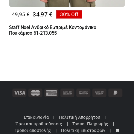
34,97
€
49,95
€
30% Off
Original
Η
price
τρέχουσα
Staff Noel Ανδρικό Εμπριμέ Κοντομάνικο
was:
τιμή
Πουκάμισο 61-213.055
49,95 €.
είναι:
34,97 €.
Επικοινωνία
Πολιτική Απορρήτου
Όροι και προϋποθέσεις
Τρόποι Πληρωμής
Τρόποι αποστολής
Πολιτική Επιστροφών