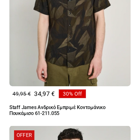
34,97
€
49,95
€
30% Off
Original
Η
price
τρέχουσα
Staff James Ανδρικό Εμπριμέ Κοντομάνικο
was:
τιμή
Πουκάμισο 61-211.055
49,95 €.
είναι:
34,97 €.
OFFER