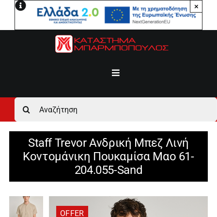
Μετάβαση
×
στο
περιεχόμενο
Toggle
Navigation
Αρχική
Αναζήτηση
για:
Ανδρικά
Staff Trevor Ανδρική Μπεζ Λινή
Κοντομάνικη Πουκαμίσα Mαο 61-
Γυναικεία
204.055-Sand
Αγόρι
OFFER