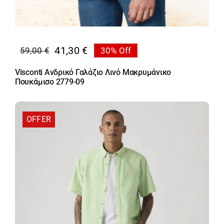
41,30
€
59,00
€
30% Off
Original
Η
price
τρέχουσα
Visconti Ανδρικό Γαλάζιο Λινό Μακρυμάνικο
was:
τιμή
Πουκάμισο 2779-09
59,00 €.
είναι:
41,30 €.
OFFER