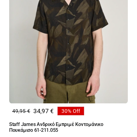
34,97
€
49,95
€
30% Off
Original
Η
price
τρέχουσα
Staff James Ανδρικό Εμπριμέ Κοντομάνικο
was:
τιμή
Πουκάμισο 61-211.055
49,95 €.
είναι: