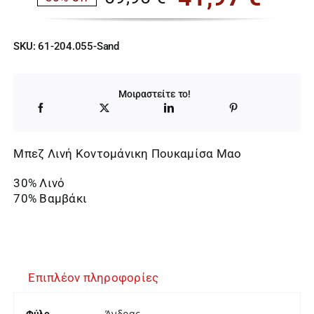
Original
Η
price
τρέχουσα
SKU:
61-204.055-Sand
was:
τιμή
59,95 €.
είναι:
Μοιραστείτε το!
41,97 €.
Μπεζ Λινή Κοντομάνικη Πουκαμίσα Mαο
30% Λινό
70% Βαμβάκι
Επιπλέον πληροφορίες
Άνδρας