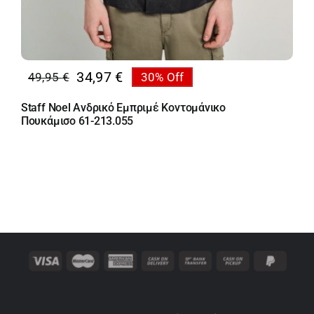
34,97
€
49,95
€
30% Off
Original
Η
price
τρέχουσα
Staff Noel Ανδρικό Εμπριμέ Κοντομάνικο
was:
τιμή
Πουκάμισο 61-213.055
49,95 €.
είναι:
34,97 €.