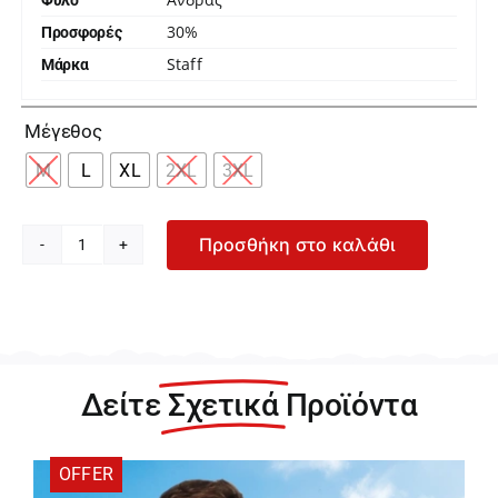
Φύλο
30%
Προσφορές
Staff
Μάρκα

Μέγεθος
M
L
XL
2XL
3XL
Προσθήκη στο καλάθι
Staff
Trevor
Ανδρική
Μπεζ
Λινή
Κοντομάνικη
Δείτε
Σχετικά
Προϊόντα
Πουκαμίσα
Mαο
61-
OFFER
204.055-