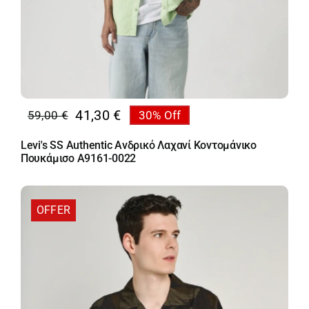
41,30
€
59,00
€
30% Off
Original
Η
price
τρέχουσα
Levi's SS Authentic Ανδρικό Λαχανί Κοντομάνικο
was:
τιμή
Πουκάμισο A9161-0022
59,00 €.
είναι:
41,30 €.
OFFER