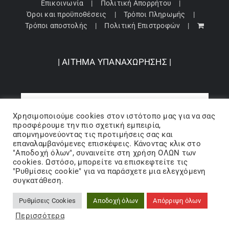
Επικοινωνία
Πολιτική Απορρήτου
Όροι και προϋποθέσεις
Τρόποι Πληρωμής
Τρόποι αποστολής
Πολιτική Επιστροφών
| ΑΙΤΗΜΑ ΥΠΑΝΑΧΩΡΗΣΗΣ |
Χρησιμοποιούμε cookies στον ιστότοπo μας για να σας
προσφέρουμε την πιο σχετική εμπειρία,
απομνημονεύοντας τις προτιμήσεις σας και
επαναλαμβανόμενες επισκέψεις. Κάνοντας κλικ στο
"Αποδοχή όλων", συναινείτε στη χρήση ΟΛΩΝ των
cookies. Ωστόσο, μπορείτε να επισκεφτείτε τις
"Ρυθμίσεις cookie" για να παράσχετε μια ελεγχόμενη
Copyright 2024 © Barbopoulos store - All Rights Reserved |
συγκατάθεση.
Powered by Lumiverse
Ρυθμίσεις Cookies
Αποδοχή όλων
Απόρριψη όλων
Facebook
X
Instagram
Pinterest
Περισσότερα