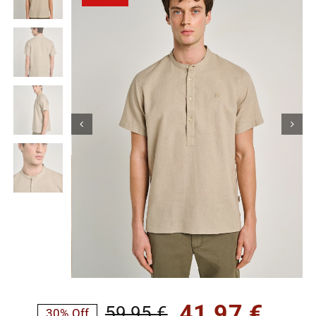
Κορίτσι
Εσώρουχα
Είδη Παρέλασης
Σχετικά με εμάς
Καλάθι
ENGLISH
English
41,97
€
59,95
€
30% Off