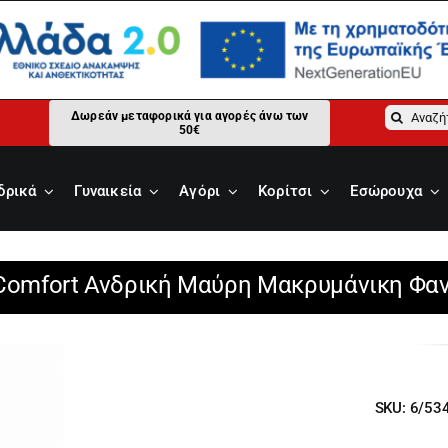
Αναζήτ
Δωρεάν μεταφορικά για αγορές άνω των
50€
για:
δρικά
Γυναικεία
Αγόρι
Κορίτσι
Εσώρουχα
 Comfort Ανδρική Μαύρη Μακρυμάνικη Φα
SKU:
6/53