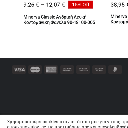
Price
9,26
€
–
12,07
€
38,95
15% Off
range:
Minerva
Minerva Classic Ανδρική Λευκή
9,26 €
Κοντομά
Κοντομάνικη Φανέλα 90-18100-005
through
12,07 €
Χρησιμοποιούμε cookies στον ιστότοπo μας για να σας πρ
Co
απομνημονεύοντας τις προτιμήσεις σας και επαναλαμβανόμ