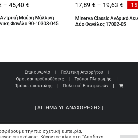
Price
Price
€
–
45,40
€
17,89
€
–
19,63
€
15
range:
range
 Αντρική Μαύρη Μάλλινη
Minerva Classic Ανδρικό Λε
38,95 €
17,89
νικη Φανέλα 90-10303-045
Δύο Φανέλες 17002-05
through
thro
45,40 €
19,63
Επικοινωνία
Πολιτική Απορρήτου
Όροι και προϋποθέσεις
Τρόποι Πληρωμής
Τρόποι αποστολής
Πολιτική Επιστροφών
| ΑΙΤΗΜΑ ΥΠΑΝΑΧΩΡΗΣΗΣ |
οσφέρουμε την πιο σχετική εμπειρία,
pyright 2024 © Barbopoulos store - All Rights Reserved |
Powered by Lumive
ενες επισκέψεις. Κάνοντας κλικ στο "Αποδοχή