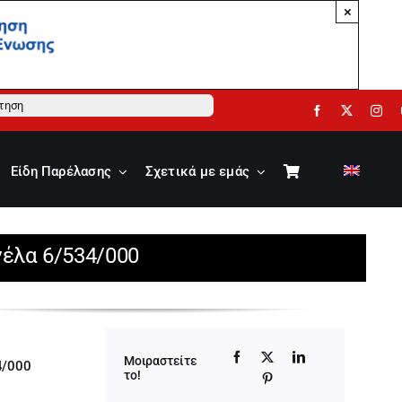
×
ηση
Είδη Παρέλασης
Σχετικά με εμάς
νέλα 6/534/000
Μοιραστείτε
4/000
το!