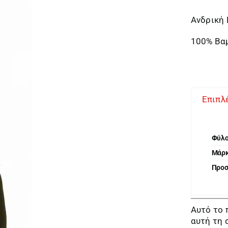
Ανδρική
100% Βα
Επιπλ
Φύλ
Μάρ
Προ
Αυτό το 
αυτή τη 