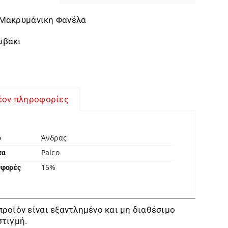
 Μακρυμάνικη Φανέλα
μβάκι
έον πληροφορίες
Άνδρας
ο
Palco
κα
15%
σφορές
προϊόν είναι εξαντλημένο και μη διαθέσιμο
στιγμή.