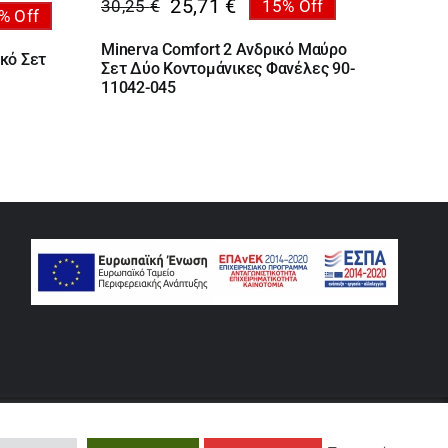
25,71
€
30,25
€
15% Off
Original
Η
% Off
:
price
τρέχουσα
Minerva Comfort 2 Ανδρικό Μαύρο
υκό Σετ
 €
was:
τιμή
Σετ Δύο Κοντομάνικες Φανέλες 90-
ugh
30,25 €.
είναι:
11042-045
 €
25,71 €.
rse