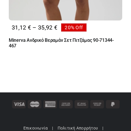
Price
31,12
€
–
35,92
€
20% Off
range:
Minerva Ανδρικό Βεραμάν Σετ Πιτζάμας 90-71344-
31,12 €
467
through
35,92 €
Επικοινωνία
Πολιτική Απορρήτου