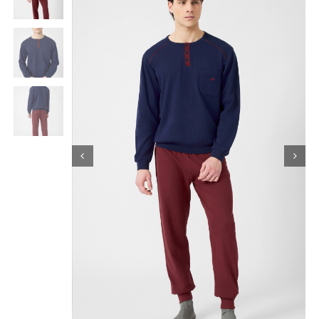
Κορίτσι
Εσώρουχα
Είδη Παρέλασης
Σχετικά με εμάς
Καλάθι
ENGLISH
English