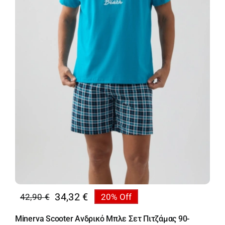
34,32
€
42,90
€
20% Off
Original
Η
price
τρέχουσα
Minerva Scooter Ανδρικό Μπλε Σετ Πιτζάμας 90-