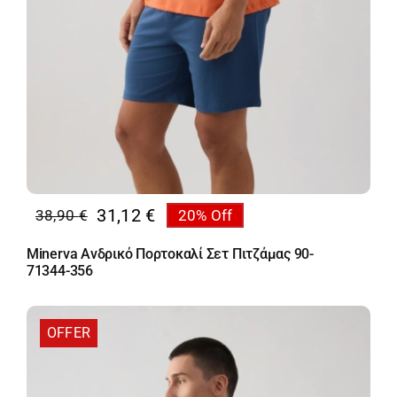
31,12
€
38,90
€
20% Off
Original
Η
price
τρέχουσα
Minerva Ανδρικό Πορτοκαλί Σετ Πιτζάμας 90-
was:
τιμή
71344-356
38,90 €.
είναι:
31,12 €.
OFFER