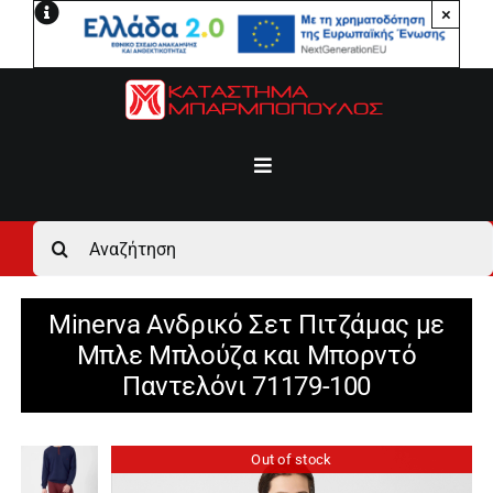
Μετάβαση
×
στο
περιεχόμενο
Toggle
Navigation
Αρχική
Αναζήτηση
για:
Ανδρικά
Minerva Ανδρικό Σετ Πιτζάμας με
Μπλε Μπλούζα και Μπορντό
Γυναικεία
Παντελόνι 71179-100
Αγόρι
Out of stock