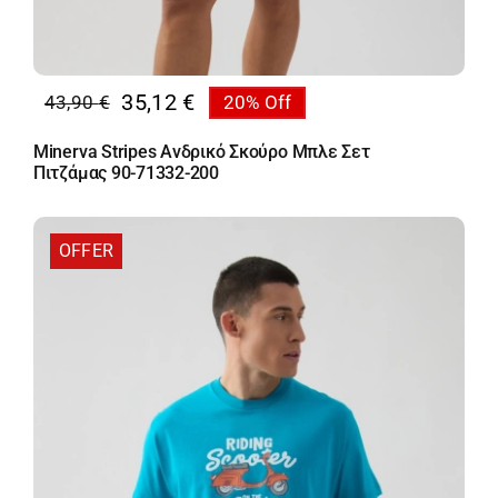
35,12
€
43,90
€
20% Off
Original
Η
price
τρέχουσα
Minerva Stripes Ανδρικό Σκούρο Μπλε Σετ
was:
τιμή
Πιτζάμας 90-71332-200
43,90 €.
είναι:
35,12 €.
OFFER