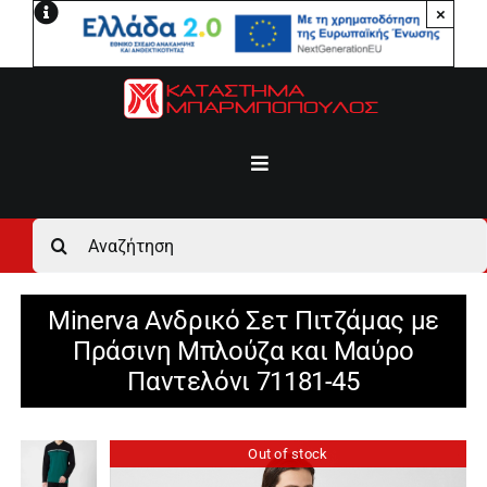
Μετάβαση
×
στο
περιεχόμενο
Toggle
Navigation
Αρχική
Αναζήτηση
για:
Ανδρικά
Minerva Ανδρικό Σετ Πιτζάμας με
Πράσινη Μπλούζα και Μαύρο
Γυναικεία
Παντελόνι 71181-45
Αγόρι
Out of stock