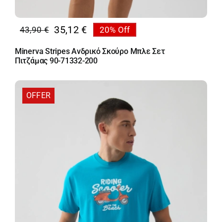
35,12
€
43,90
€
20% Off
Original
Η
price
τρέχουσα
Minerva Stripes Ανδρικό Σκούρο Μπλε Σετ
was:
τιμή
Πιτζάμας 90-71332-200
43,90 €.
είναι:
35,12 €.
OFFER