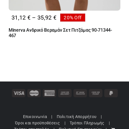
Price
31,12
€
–
35,92
€
20% Off
range:
Minerva Ανδρικό Βεραμάν Σετ Πιτζάμας 90-71344-
31,12 €
467
through
35,92 €
Επικοινωνία
Πολιτική Απορρήτου
Όροι και προϋποθέσεις
Τρόποι Πληρωμής