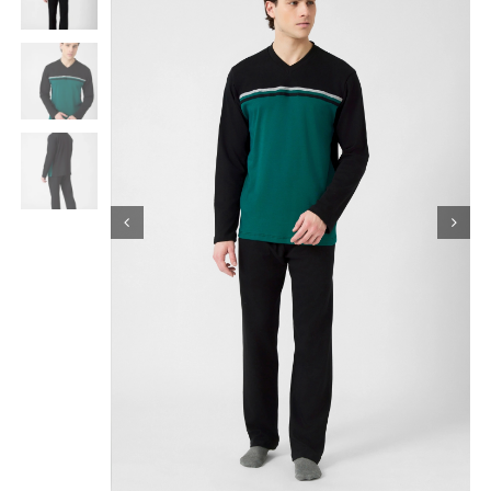
Κορίτσι
Εσώρουχα
Είδη Παρέλασης
Σχετικά με εμάς
Καλάθι
ENGLISH
English