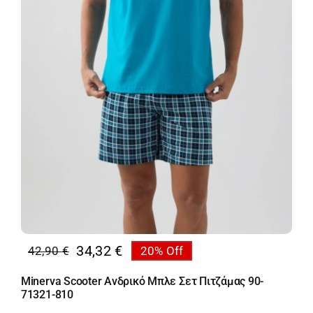
34,32
€
42,90
€
20% Off
Original
Η
price
τρέχουσα
Minerva Scooter Ανδρικό Μπλε Σετ Πιτζάμας 90-
was:
τιμή
71321-810
42,90 €.
είναι: