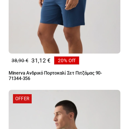
31,12
€
38,90
€
20% Off
Original
Η
price
τρέχουσα
Minerva Ανδρικό Πορτοκαλί Σετ Πιτζάμας 90-
was:
τιμή
71344-356
38,90 €.
είναι:
31,12 €.
OFFER