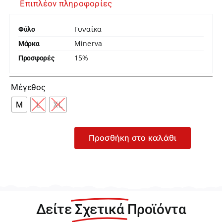
Επιπλέον πληροφορίες
Γυναίκα
Φύλο
Minerva
Μάρκα
15%
Προσφορές

Μέγεθος
M
L
XL
Προσθήκη στο καλάθι
Minerva
Fimelle
Γυναικείο
Μωβ
Σετ
Δύο
Δείτε
Σχετικά
Προϊόντα
Μπραζίλιαν
Σλιπ