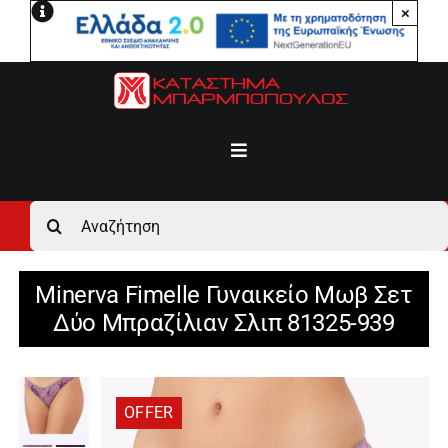
Μετάβαση
×
στο
περιεχόμενο
Toggle
Navigation
Αρχική
Αναζήτηση
για:
Ανδρικά
Minerva Fimelle Γυναικείο Μωβ Σετ
Δύο Μπραζίλιαν Σλιπ 81325-939
Γυναικεία
Αγόρι
OFFER