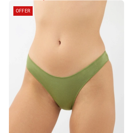
81325-
OFFER
939
ποσότητα