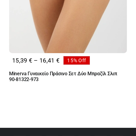
Price
15,39
€
–
16,41
€
15% Off
range:
Minerva Γυναικείο Πράσινο Σετ Δύο Μπραζίλ Σλιπ
15,39 €
90-81322-973
through
16,41 €