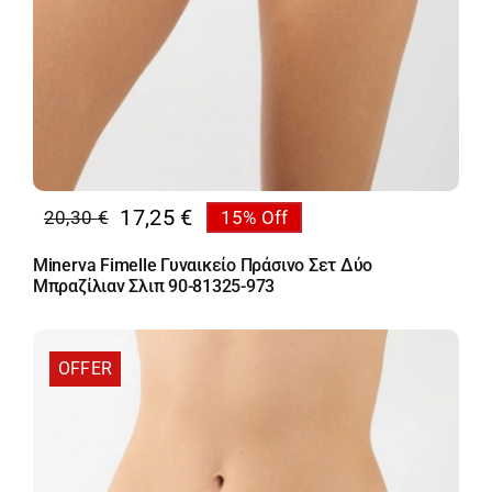
17,25
€
20,30
€
15% Off
Original
Η
price
τρέχουσα
Minerva Fimelle Γυναικείο Πράσινο Σετ Δύο
was:
τιμή
Μπραζίλιαν Σλιπ 90-81325-973
20,30 €.
είναι:
17,25 €.
OFFER