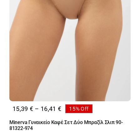
Price
15,39
€
–
16,41
€
15% Off
range:
Minerva Γυναικείο Καφέ Σετ Δύο Μπραζίλ Σλιπ 90-
15,39 €
81322-974
through
16,41 €