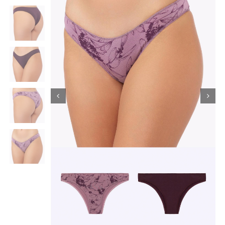
Κορίτσι
Εσώρουχα
Είδη Παρέλασης
Σχετικά με εμάς
Καλάθι
ENGLISH
English