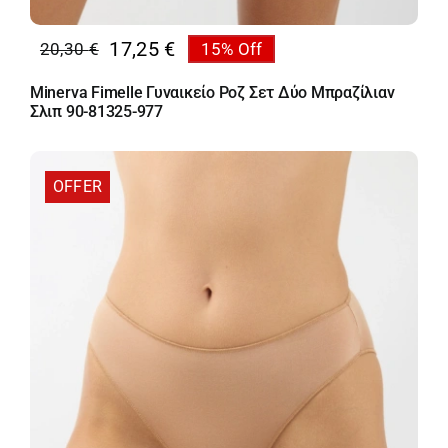
17,25
€
20,30
€
15% Off
Original
Η
price
τρέχουσα
Minerva Fimelle Γυναικείο Ροζ Σετ Δύο Μπραζίλιαν
was:
τιμή
Σλιπ 90-81325-977
20,30 €.
είναι:
17,25 €.
OFFER