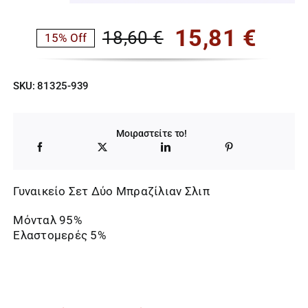
15,81
€
18,60
€
15% Off
Original
Η
price
τρέχουσα
SKU:
81325-939
was:
τιμή
18,60 €.
είναι:
Μοιραστείτε το!
15,81 €.
Γυναικείο Σετ Δύο Μπραζίλιαν Σλιπ
Μόνταλ 95%
Ελαστομερές 5%