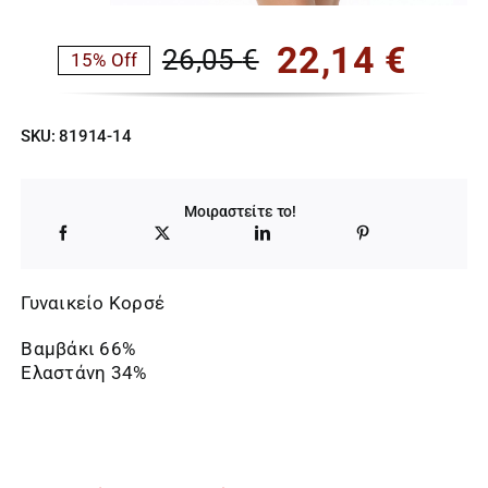
22,14
€
26,05
€
15% Off
Original
Η
price
τρέχουσα
SKU:
81914-14
was:
τιμή
26,05 €.
είναι:
Μοιραστείτε το!
22,14 €.
Γυναικείο Κορσέ
Βαμβάκι 66%
Ελαστάνη 34%