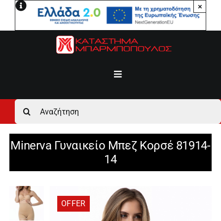
Μετάβαση
×
στο
περιεχόμενο
Toggle
Navigation
Αρχική
Αναζήτηση
για:
Ανδρικά
Minerva Γυναικείο Μπεζ Κορσέ 81914-
14
Γυναικεία
Αγόρι
OFFER