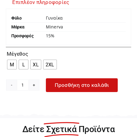
Επιπλέον πληροφορίες
Γυναίκα
Φύλο
Minerva
Μάρκα
15%
Προσφορές

Μέγεθος
M
L
XL
2XL
Προσθήκη στο καλάθι
Minerva
Γυναικείο
Μπεζ
Κορσέ
81914-
14
Δείτε
Σχετικά
Προϊόντα
ποσότητα