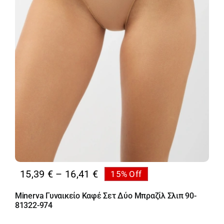
Price
15,39
€
–
16,41
€
15% Off
range:
Minerva Γυναικείο Καφέ Σετ Δύο Μπραζίλ Σλιπ 90-
15,39 €
81322-974
through
16,41 €