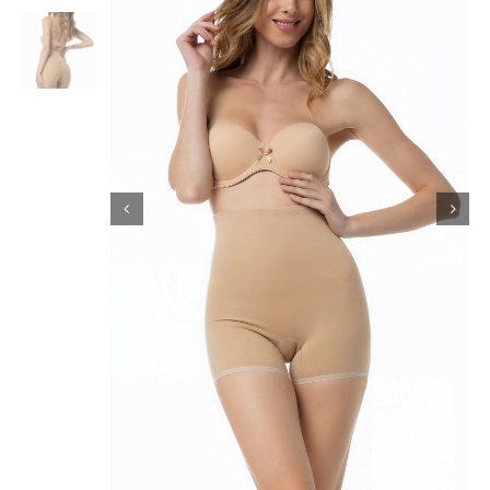
Κορίτσι
Εσώρουχα
Είδη Παρέλασης
Σχετικά με εμάς
Καλάθι
ENGLISH
English