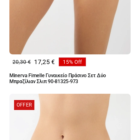
17,25
€
20,30
€
15% Off
Original
Η
price
τρέχουσα
Minerva Fimelle Γυναικείο Πράσινο Σετ Δύο
was:
τιμή
Μπραζίλιαν Σλιπ 90-81325-973
20,30 €.
είναι:
17,25 €.
OFFER