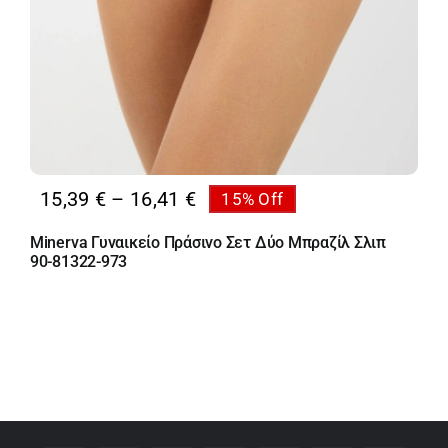
Price
15,39
€
–
16,41
€
15% Off
range:
Minerva Γυναικείο Πράσινο Σετ Δύο Μπραζίλ Σλιπ
15,39 €
90-81322-973
through
16,41 €