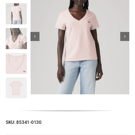
Κορίτσι
Εσώρουχα
Είδη Παρέλασης
Σχετικά με εμάς
Καλάθι
ENGLISH
English
SKU:
85341-0130