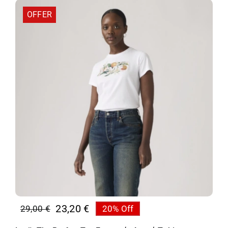
OFFER
23,20
€
29,00
€
20% Off
Original
Η
price
τρέχουσα