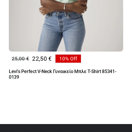
22,50
€
25,00
€
10% Off
Original
Η
price
τρέχουσα
Levi's Perfect V-Neck Γυναικείο Μπλε T-Shirt 85341-
was:
τιμή
0139
25,00 €.
είναι:
22,50 €.