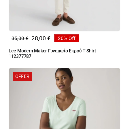
28,00
€
35,00
€
20% Off
Original
Η
price
τρέχουσα
Lee Modern Maker Γυναικείο Εκρού T-Shirt
was:
τιμή
112377787
35,00 €.
είναι:
28,00 €.
OFFER