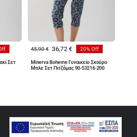
36,72
€
Off
45,90
€
20% Off
Original
Η
price
τρέχουσα
ακί Σετ
Minerva Boheme Γυναικείo Σκούρο
was:
τιμή
Μπλε Σετ Πιτζάμας 90-53216-200
45,90 €.
είναι:
36,72 €.