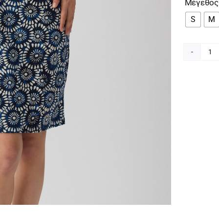
Μέγεθος
S
M
Mi
B
Γυ
Σ
Μ
Αμ
Νυ
με
Μ
90
53
3
π