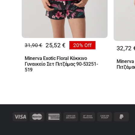
25,52
€
31,90
€
20% Off
32,72
Original
Η
price
τρέχουσα
Minerva Exotic Floral Κόκκινο
Minerva 
was:
τιμή
Γυναικείο Σετ Πιτζάμας 90-53251-
Πιτζάμα
31,90 €.
είναι:
519
25,52 €.