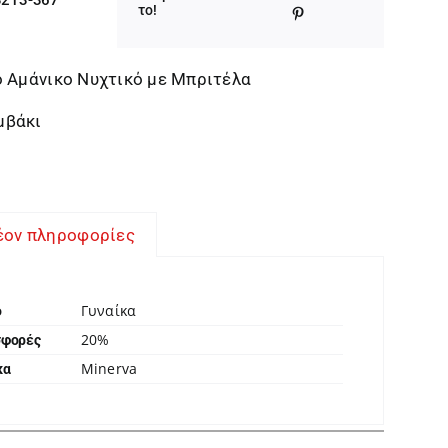
το!
throug
28,72 
ο Αμάνικο Νυχτικό με Μπριτέλα
μβάκι
έον πληροφορίες
Γυναίκα
ο
20%
σφορές
Minerva
κα
