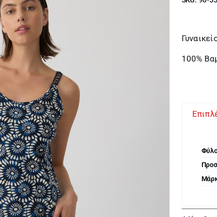
Γυναικεί
100% Βα
Επιπλ
Φύλ
Προ
Μάρ