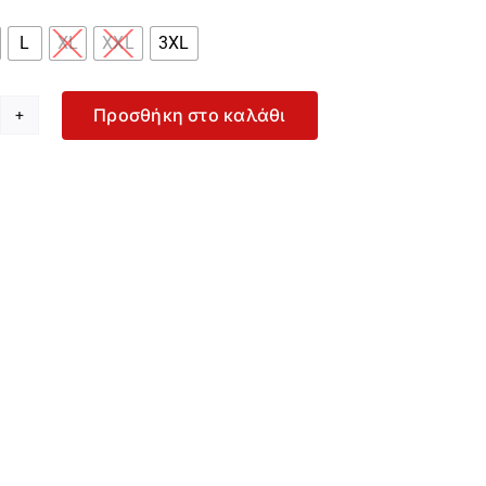
L
XL
XXL
3XL
Προσθήκη στο καλάθι
nerva
oheme
ναικείο
κούρο
πλε
άνικο
χτικό
πριτέλα
-
213-
67
οσότητα