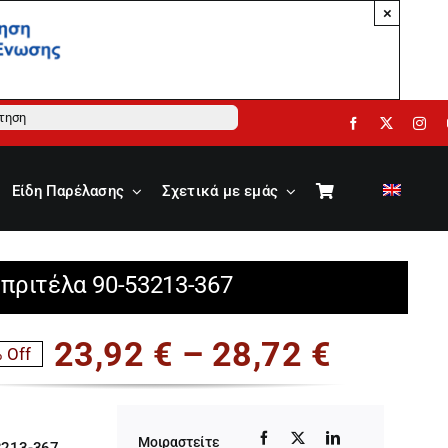
×
ηση
Είδη Παρέλασης
Σχετικά με εμάς
πριτέλα 90-53213-367
Price
23,92
€
–
28,72
€
 Off
range:
23,92 
Μοιραστείτε
3213-367