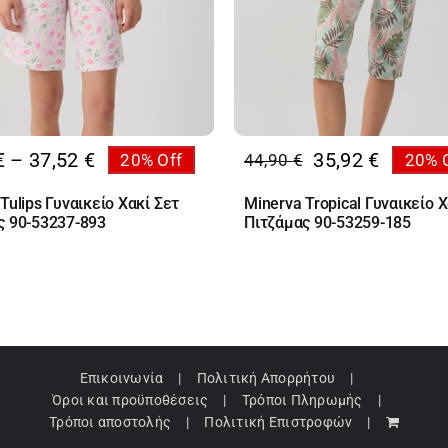
Price
€
–
37,52
€
35,92
€
20% Off
44,90
€
20% 
Original
Η
range:
price
τρέχουσα
Tulips Γυναικείo Χακί Σετ
Minerva Tropical Γυναικείo Χ
32,72 €
was:
τιμή
ς 90-53237-893
Πιτζάμας 90-53259-185
through
44,90 €.
είναι:
37,52 €
35,92 €.
Επικοινωνία
Πολιτική Απορρήτου
Όροι και προϋποθέσεις
Τρόποι Πληρωμής
Τρόποι αποστολής
Πολιτική Επιστροφών