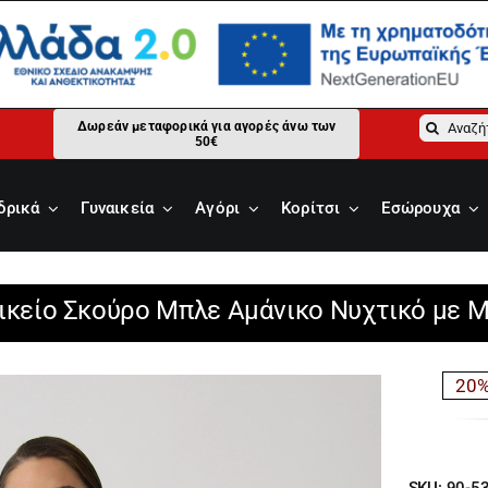
Αναζήτ
Δωρεάν μεταφορικά για αγορές άνω των
50€
για:
δρικά
Γυναικεία
Αγόρι
Κορίτσι
Εσώρουχα
ικείο Σκούρο Μπλε Αμάνικο Νυχτικό με Μ
20%
SKU:
90-5