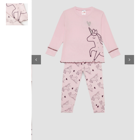
Κορίτσι
Εσώρουχα
Είδη Παρέλασης
Σχετικά με εμάς
Καλάθι
ENGLISH
English