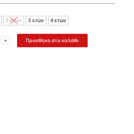

2 ετών
3 ετών
4 ετών
Προσθήκη στο καλάθι
nerva
nny
rker
λάζιο
τ
τζάμας
α
όρι
-
475-
17
οσότητα