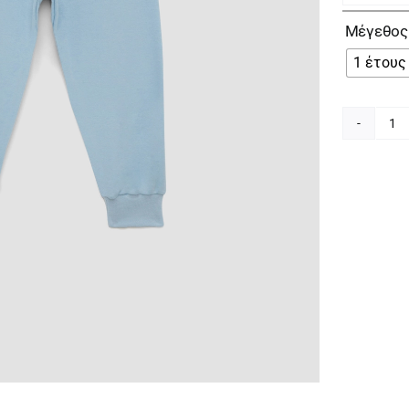
Μέγεθος
1 έτους
Mi
Fu
Wo
Γα
Σε
Πι
γι
Αγ
90
62
0
π