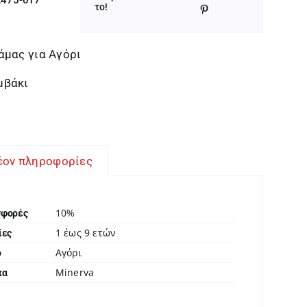
was:
τιμή
το!
24,90 €.
είναι:
22,41 €.
άμας για Αγόρι
μβάκι
έον πληροφορίες
10%
σφορές
1 έως 9 ετών
ίες
Αγόρι
ο
Minerva
κα