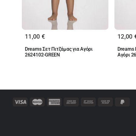
11,00
€
12,00
Dreams Σετ Πιτζάμας για Αγόρι
Dreams D
2624102-GREEN
Αγόρι 2