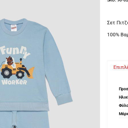
Σετ Πιτζ
100% Βα
Επιπλ
Προ
Ηλικ
Φύλ
Μάρ