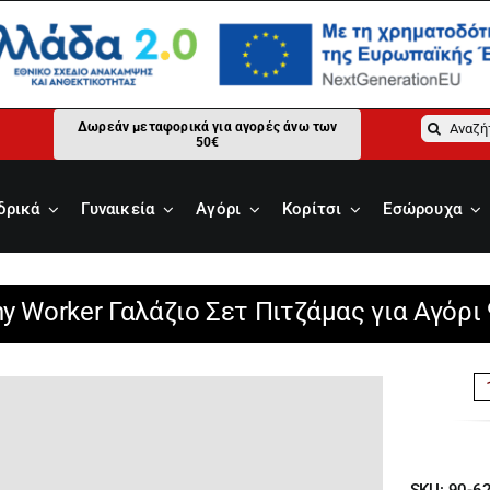
Αναζήτ
Δωρεάν μεταφορικά για αγορές άνω των
50€
για:
δρικά
Γυναικεία
Αγόρι
Κορίτσι
Εσώρουχα
y Worker Γαλάζιο Σετ Πιτζάμας για Αγόρι
SKU:
90-6