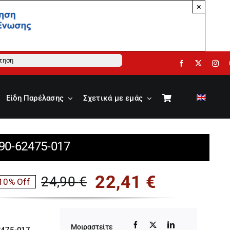
×
ηση
Είδη Παρέλασης
Σχετικά με εμάς
 90-62475-017
22,41
€
24,90
€
10% Off
Original
Η
price
τρέχουσα
Μοιραστείτε
2475-017