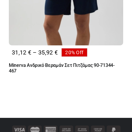
Price
31,12
€
–
35,92
€
20% Off
range:
Minerva Ανδρικό Βεραμάν Σετ Πιτζάμας 90-71344-
31,12 €
467
through
35,92 €