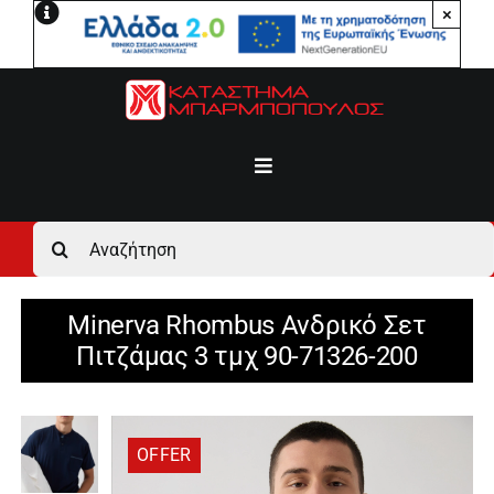
Μετάβαση
×
στο
περιεχόμενο
Toggle
Navigation
Αρχική
Αναζήτηση
για:
Ανδρικά
Minerva Rhombus Ανδρικό Σετ
Πιτζάμας 3 τμχ 90-71326-200
Γυναικεία
Αγόρι
OFFER