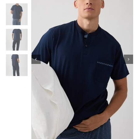
Κορίτσι
Εσώρουχα
Είδη Παρέλασης
Σχετικά με εμάς
Καλάθι
ENGLISH
English