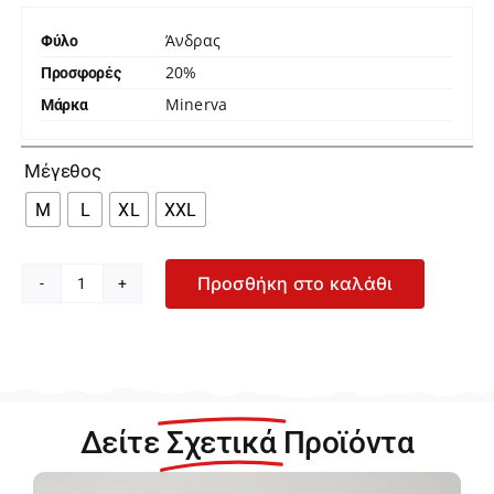
Άνδρας
Φύλο
20%
Προσφορές
Minerva
Μάρκα

Μέγεθος
M
L
XL
XXL
Προσθήκη στο καλάθι
Minerva
Rhombus
Ανδρικό
Σετ
Πιτζάμας
3
Δείτε
Σχετικά
Προϊόντα
τμχ
90-
71326-