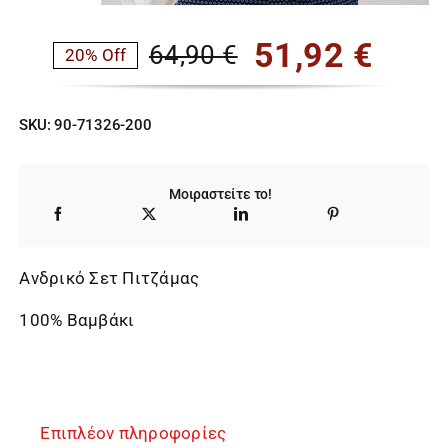
51,92
€
64,90
€
20% Off
Original
Η
price
τρέχουσα
SKU:
90-71326-200
was:
τιμή
64,90 €.
είναι:
Μοιραστείτε το!
51,92 €.
Ανδρικό Σετ Πιτζάμας
100% Βαμβάκι
Επιπλέον πληροφορίες