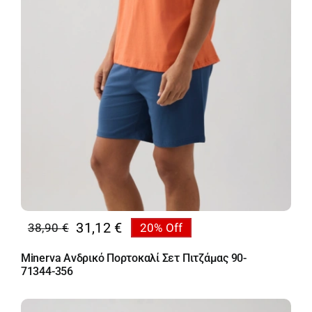
31,12
€
38,90
€
20% Off
Original
Η
price
τρέχουσα
Minerva Ανδρικό Πορτοκαλί Σετ Πιτζάμας 90-
was:
τιμή
71344-356
38,90 €.
είναι:
31,12 €.