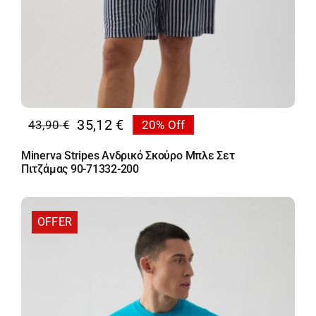
35,12
€
43,90
€
20% Off
Original
Η
price
τρέχουσα
Minerva Stripes Ανδρικό Σκούρο Μπλε Σετ
was:
τιμή
Πιτζάμας 90-71332-200
43,90 €.
είναι:
35,12 €.
OFFER