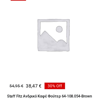
38,47
€
54,95
€
30% Off
Original
Η
price
τρέχουσα
Staff Fitz Ανδρικό Καφέ Φούτερ 64-108.054-Brown
was:
τιμή
54,95 €.
είναι: