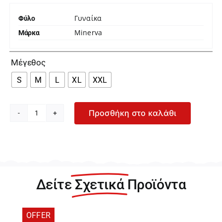
Γυναίκα
Φύλο
Minerva
Μάρκα

Μέγεθος
S
M
L
XL
XXL
Προσθήκη στο καλάθι
Minerva
Γυναικεία
Μαύρη
Μάλλινη
Κοντομάνικη
Φανέλα
Δείτε
Σχετικά
Προϊόντα
90-
80331-
045
OFFER
ποσότητα