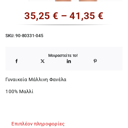
Price
35,25
€
–
41,35
€
range
35,25
SKU:
90-80331-045
thro
Μοιραστείτε το!
41,35
Γυναικεία Μάλλινη Φανέλα
100% Μαλλί
Επιπλέον πληροφορίες