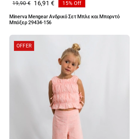
16,91
€
19,90
€
15% Off
Original
Η
price
τρέχουσα
Minerva Mengear Ανδρικό Σετ Μπλε και Μπορντό
was:
τιμή
Μπόξερ 29434-156
19,90 €.
είναι:
16,91 €.
OFFER