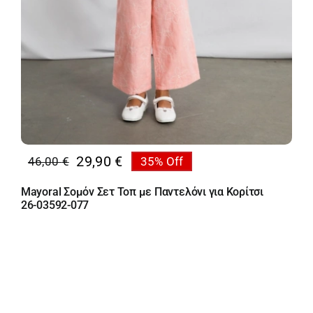
29,90
€
46,00
€
35% Off
Original
Η
price
τρέχουσα
Mayoral Σομόν Σετ Τοπ με Παντελόνι για Κορίτσι
was:
τιμή
26-03592-077
46,00 €.
είναι:
29,90 €.