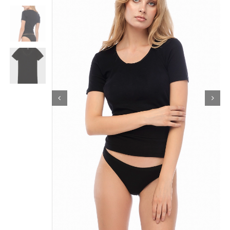
Κορίτσι
Εσώρουχα
Είδη Παρέλασης
Σχετικά με εμάς
Καλάθι
ENGLISH
English