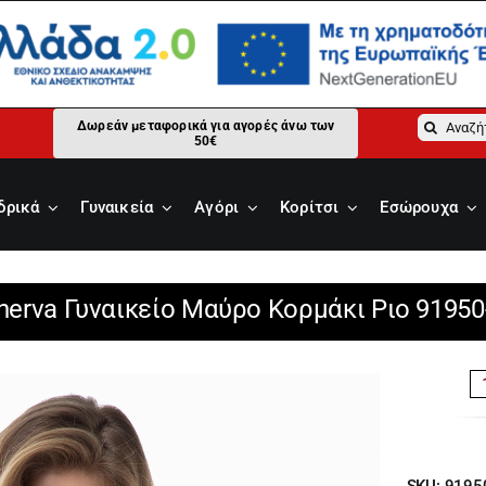
Αναζήτ
Δωρεάν μεταφορικά για αγορές άνω των
50€
για:
δρικά
Γυναικεία
Αγόρι
Κορίτσι
Εσώρουχα
nerva Γυναικείο Μαύρο Κορμάκι Ριο 91950
SKU:
9195