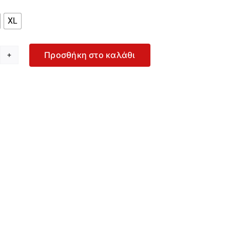
XL
Προσθήκη στο καλάθι
nerva
ναικείο
αύρο
ρμάκι
ο
950-
5
οσότητα