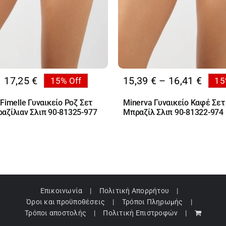
Price
17,25
€
15,39
€
–
16,41
€
15% Off
15
al
range
υσα
Fimelle Γυναικείο Ροζ Σετ
Minerva Γυναικείο Καφέ Σετ
15,39
αζίλιαν Σλιπ 90-81325-977
Μπραζίλ Σλιπ 90-81322-974
thro
€.
16,41
€.
Επικοινωνία
Πολιτική Απορρήτου
Όροι και προϋποθέσεις
Τρόποι Πληρωμής
Τρόποι αποστολής
Πολιτική Επιστροφών