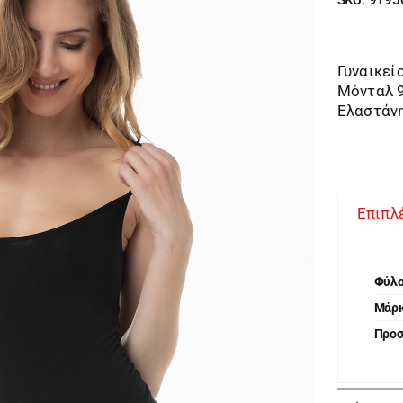
Γυναικεί
Μόνταλ 
Ελαστάν
Επιπλ
Φύλ
Μάρ
Προ