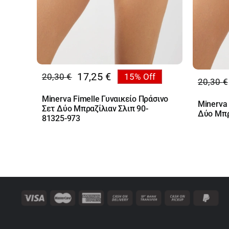
17,25
€
20,30
€
15% Off
Original
Η
20,30
€
Origin
Η
price
τρέχουσα
price
τρέχο
Minerva Fimelle Γυναικείο Πράσινο
Minerva 
was:
τιμή
Σετ Δύο Μπραζίλιαν Σλιπ 90-
was:
τιμή
Δύο Μπρ
20,30 €.
είναι:
81325-973
20,30 
είναι:
17,25 €.
17,25 