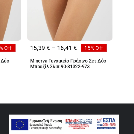
Price
15,39
€
–
16,41
€
% Off
15% Off
:
range:
 Δύο
Minerva Γυναικείο Πράσινο Σετ Δύο
 €
15,39 €
Μπραζίλ Σλιπ 90-81322-973
ugh
through
 €
16,41 €