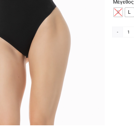
Μέγεθος
S
L
Mi
Γυ
Μ
Κο
Ρι
91
4
π