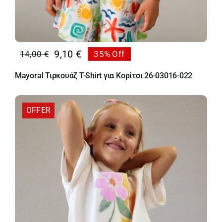
9,10
€
14,00
€
35% Off
Original
Η
price
τρέχουσα
Mayoral Τιρκουάζ T-Shirt για Κορίτσι 26-03016-022
was:
τιμή
14,00 €.
είναι:
9,10 €.
OFFER