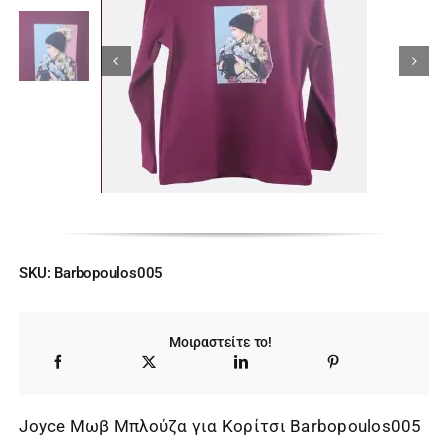
Κορίτσι
Εσώρουχα
Είδη Παρέλασης
Σχετικά με εμάς
SKU:
Barbopoulos005
Καλάθι
Μοιραστείτε το!
ENGLISH
English
Joyce Μωβ Μπλούζα για Κορίτσι Barbopoulos005