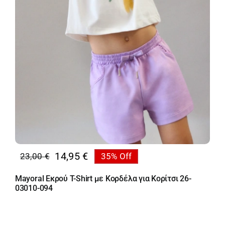
14,95
€
23,00
€
35% Off
Original
Η
price
τρέχουσα
Mayoral Εκρού T-Shirt με Κορδέλα για Κορίτσι 26-
was:
τιμή
03010-094
23,00 €.
είναι:
14,95 €.