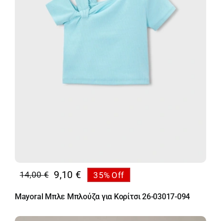
9,10
€
14,00
€
35% Off
Original
Η
price
τρέχουσα
Mayoral Μπλε Μπλούζα για Κορίτσι 26-03017-094
was:
τιμή
14,00 €.
είναι: