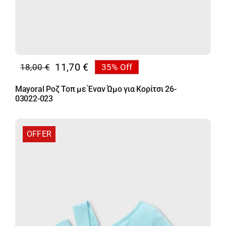
11,70
€
18,00
€
35% Off
Original
Η
price
τρέχουσα
Mayoral Ροζ Τοπ με Έναν Ώμο για Κορίτσι 26-
was:
τιμή
03022-023
18,00 €.
είναι:
11,70 €.
OFFER