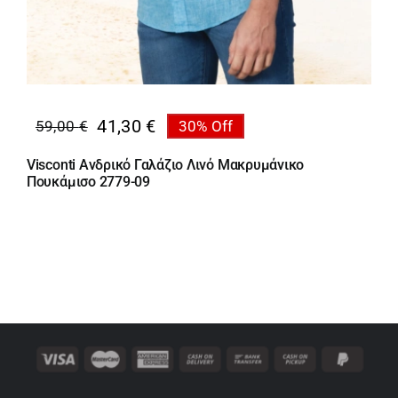
41,30
€
59,00
€
30% Off
Original
Η
price
τρέχουσα
Visconti Ανδρικό Γαλάζιο Λινό Μακρυμάνικο
was:
τιμή
Πουκάμισο 2779-09
59,00 €.
είναι:
41,30 €.