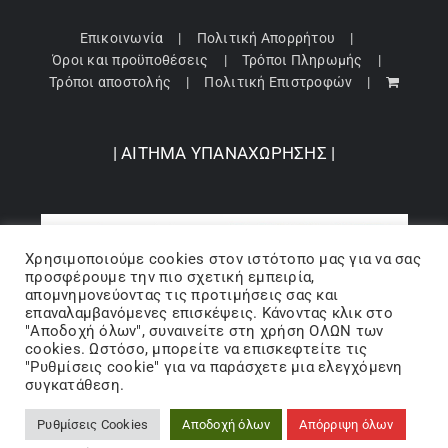
Επικοινωνία
Πολιτική Απορρήτου
Όροι και προϋποθέσεις
Τρόποι Πληρωμής
Τρόποι αποστολής
Πολιτική Επιστροφών
| ΑΙΤΗΜΑ ΥΠΑΝΑΧΩΡΗΣΗΣ |
Χρησιμοποιούμε cookies στον ιστότοπo μας για να σας
προσφέρουμε την πιο σχετική εμπειρία,
απομνημονεύοντας τις προτιμήσεις σας και
επαναλαμβανόμενες επισκέψεις. Κάνοντας κλικ στο
"Αποδοχή όλων", συναινείτε στη χρήση ΟΛΩΝ των
cookies. Ωστόσο, μπορείτε να επισκεφτείτε τις
"Ρυθμίσεις cookie" για να παράσχετε μια ελεγχόμενη
Copyright 2024 © Barbopoulos store - All Rights Reserved |
συγκατάθεση.
Powered by Lumiverse
Ρυθμίσεις Cookies
Αποδοχή όλων
Απόρριψη όλων