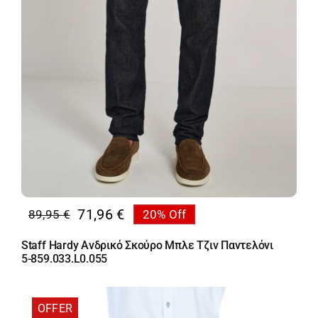
71,96
€
89,95
€
20% Off
Original
Η
price
τρέχουσα
Staff Hardy Ανδρικό Σκούρο Μπλε Τζιν Παντελόνι
was:
τιμή
5-859.033.L0.055
89,95 €.
είναι:
71,96 €.
OFFER