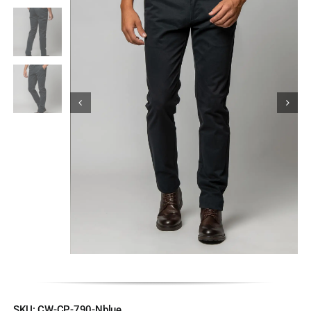
Κορίτσι
Εσώρουχα
Είδη Παρέλασης
Σχετικά με εμάς
Καλάθι
ENGLISH
English
SKU:
CW-CP-790-Nblue