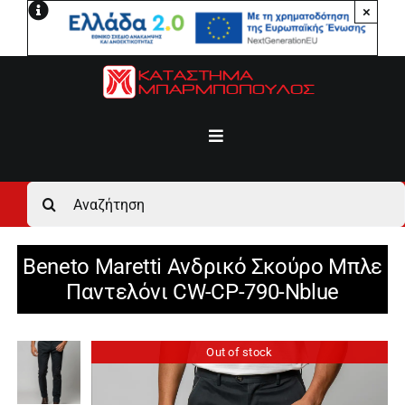
Μετάβαση
×
στο
περιεχόμενο
Toggle
Navigation
Αρχική
Αναζήτηση
για:
Ανδρικά
Beneto Maretti Ανδρικό Σκούρο Μπλε
Παντελόνι CW-CP-790-Nblue
Γυναικεία
Out of stock
Αγόρι