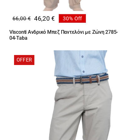
46,20
€
66,00
€
30% Off
Original
Η
price
τρέχουσα
Visconti Ανδρικό Μπεζ Παντελόνι με Ζώνη 2785-
was:
τιμή
04-Taba
66,00 €.
είναι:
46,20 €.
OFFER