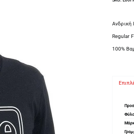
Ανδρική
Regular F
100% Βα
Επιπλ
Προ
Φύλ
Μάρ
Γραμ