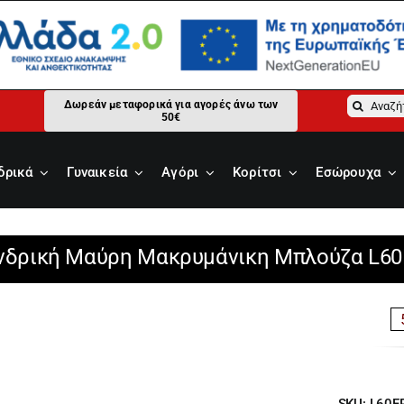
Αναζήτ
Δωρεάν μεταφορικά για αγορές άνω των
50€
για:
δρικά
Γυναικεία
Αγόρι
Κορίτσι
Εσώρουχα
νδρική Μαύρη Μακρυμάνικη Μπλούζα L6
SKU:
L60F