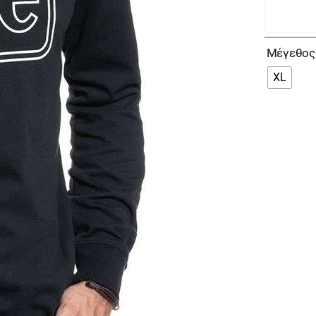
Μέγεθος
XL
Le
Αν
Μ
Μα
Μ
L
π