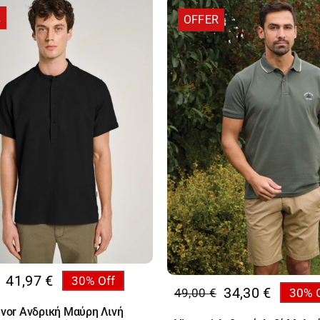
R
OFFER
41,97
€
30% Off
al
34,30
€
49,00
€
30% 
Original
Η
υσα
evor Ανδρική Μαύρη Λινή
price
τρέχουσα