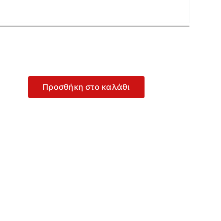

Προσθήκη στο καλάθι
e
δρική
αύρη
κρυμάνικη
πλούζα
60FRE01
οσότητα