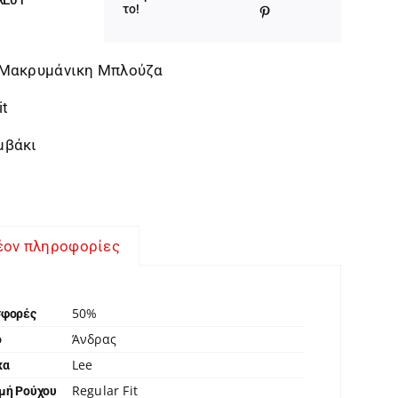
was:
τιμή
το!
39,95 €.
είναι:
19,98 €.
 Μακρυμάνικη Μπλούζα
it
μβάκι
έον πληροφορίες
50%
σφορές
Άνδρας
ο
Lee
κα
Regular Fit
μή Ρούχου