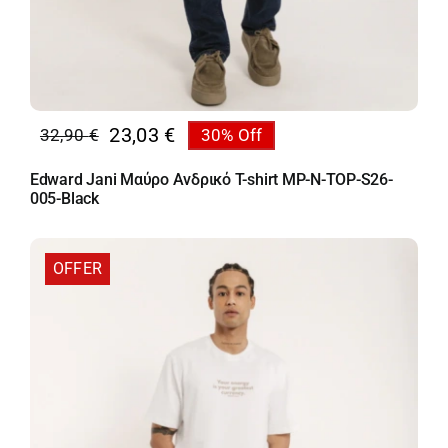
23,03
€
32,90
€
30% Off
Original
Η
price
τρέχουσα
Edward Jani Μαύρο Ανδρικό T-shirt MP-N-TOP-S26-
was:
τιμή
005-Black
32,90 €.
είναι:
23,03 €.
OFFER