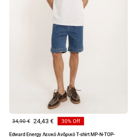
24,43
€
34,90
€
30% Off
Original
Η
price
τρέχουσα
Edward Energy Λευκό Ανδρικό T-shirt MP-N-TOP-