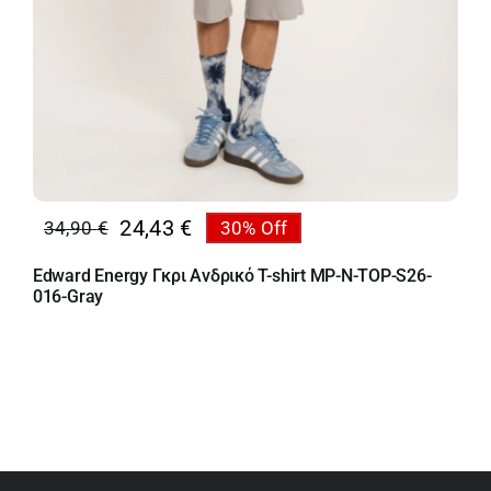
24,43
€
34,90
€
30% Off
Original
Η
price
τρέχουσα
Edward Energy Γκρι Ανδρικό T-shirt MP-N-TOP-S26-
was:
τιμή
016-Gray
34,90 €.
είναι:
24,43 €.