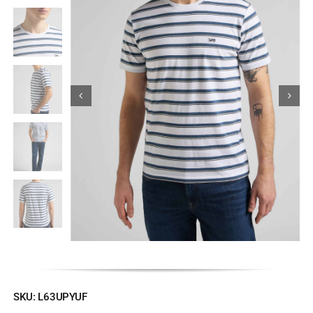
Κορίτσι
Εσώρουχα
Είδη Παρέλασης
Σχετικά με εμάς
Καλάθι
ENGLISH
English
SKU:
L63UPYUF