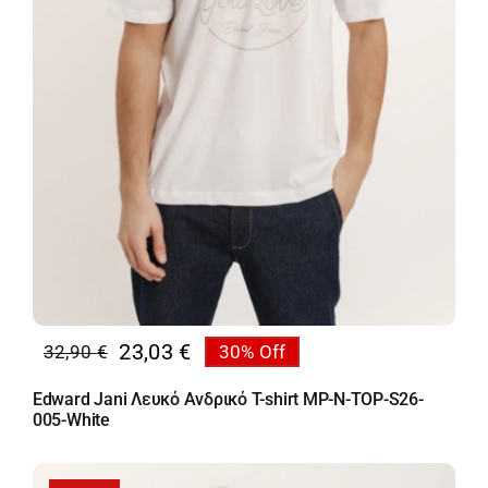
23,03
€
32,90
€
30% Off
Original
Η
price
τρέχουσα
Edward Jani Λευκό Ανδρικό T-shirt MP-N-TOP-S26-
was:
τιμή
005-White
32,90 €.
είναι:
23,03 €.