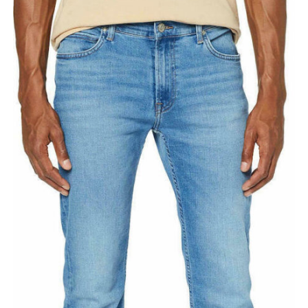
Κορίτσι
Εσώρουχα
Είδη Παρέλασης
Σχετικά με εμάς
Καλάθι
ENGLISH
English