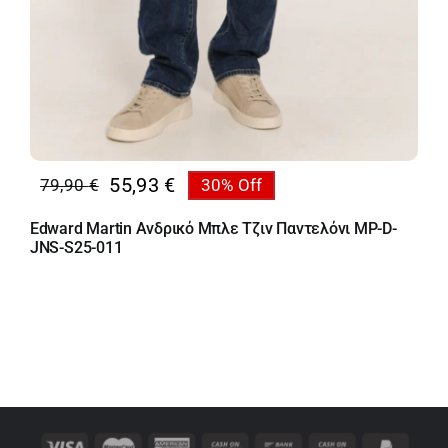
55,93
€
79,90
€
30% Off
Original
Η
price
τρέχουσα
Edward Martin Ανδρικό Μπλε Τζιν Παντελόνι MP-D-
was:
τιμή
JNS-S25-011
79,90 €.
είναι:
55,93 €.