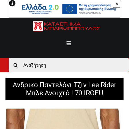
Μετάβαση
×
στο
περιεχόμενο
Toggle
Navigation
Αρχική
Αναζήτηση
για:
Ανδρικά
Ανδρικό Παντελόνι Τζιν Lee Rider
Μπλε Ανοιχτό L701ROEU
Γυναικεία
Αγόρι