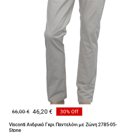
46,20
€
66,00
€
30% Off
Original
Η
price
τρέχουσα
Visconti Ανδρικό Γκρι Παντελόνι με Ζώνη 2785-05-
was:
τιμή
Stone