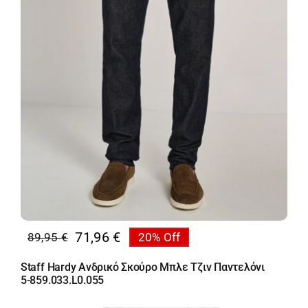
71,96
€
89,95
€
20% Off
Original
Η
price
τρέχουσα
Staff Hardy Ανδρικό Σκούρο Μπλε Τζιν Παντελόνι
was:
τιμή
5-859.033.L0.055
89,95 €.
είναι: