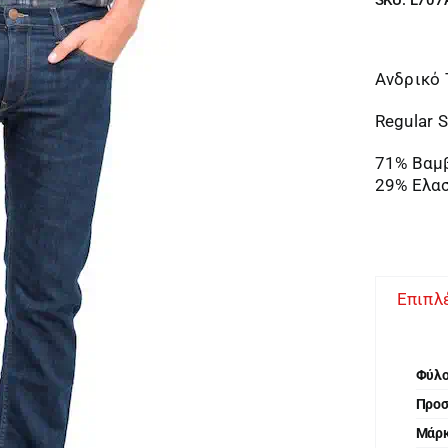
Ανδρικό 
Regular S
71% Βαμ
29% Ελα
Επιπλ
Φύλ
Προ
Μάρ