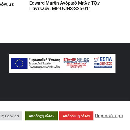
price
τρέχουσα
Edward Martin Ανδρικό Μπλε Τζιν
λόνι με
was:
τιμή
Παντελόνι MP-D-JNS-S25-011
79,90 €.
είναι:
55,93 €.
rse
Περισσότερα
ις Cookies
Αποδοχή όλων
Απόρριψη όλων