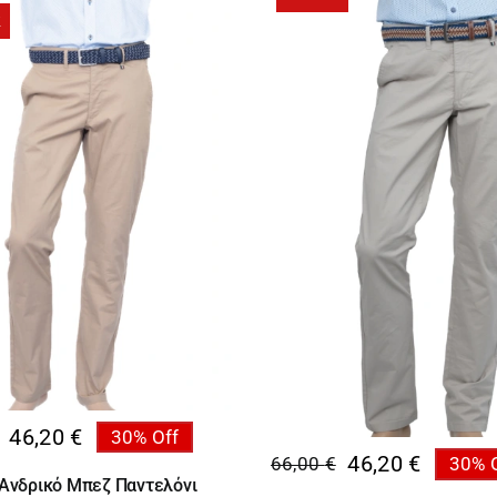
R
46,20
€
30% Off
al
46,20
€
66,00
€
30% 
υσα
Original
Η
i Ανδρικό Μπεζ Παντελόνι