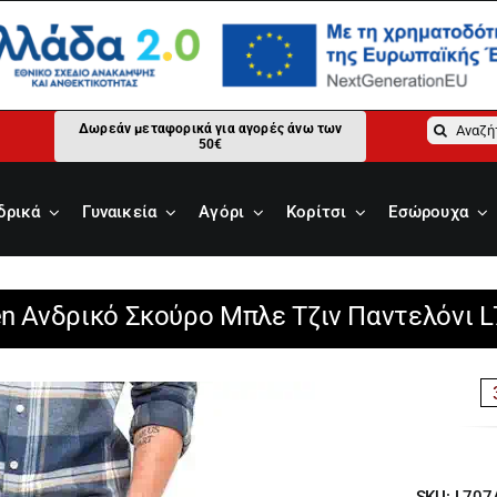
Αναζήτ
Δωρεάν μεταφορικά για αγορές άνω των
50€
για:
δρικά
Γυναικεία
Αγόρι
Κορίτσι
Εσώρουχα
en Ανδρικό Σκούρο Μπλε Τζιν Παντελόνι 
SKU:
L707