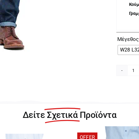
Κού
Γραμ
Μέγεθος
W28 L3
Le
Da
Αν
Σ
Μ
Τζ
Δείτε
Σχετικά
Προϊόντα
Πα
L
π
OFFER