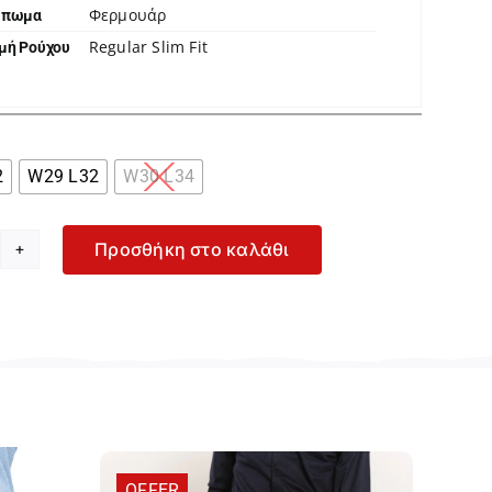
Φερμουάρ
μπωμα
Regular Slim Fit
μή Ρούχου

2
W29 L32
W30 L34
Προσθήκη στο καλάθι
e
ren
δρικό
κούρο
πλε
ιν
ντελόνι
707AA49
οσότητα
OFFER