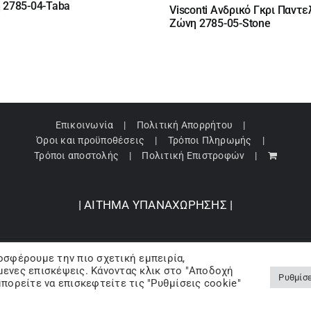
price
τρέχουσα
 2785-04-Taba
Visconti Ανδρικό Γκρι Παντε
€.
was:
τιμή
Ζώνη 2785-05-Stone
€.
66,00 €.
είναι:
46,20 €.
Επικοινωνία
Πολιτική Απορρήτου
Όροι και προϋποθέσεις
Τρόποι Πληρωμής
Τρόποι αποστολής
Πολιτική Επιστροφών
| ΑΙΤΗΜΑ ΥΠΑΝΑΧΩΡΗΣΗΣ |
οσφέρουμε την πιο σχετική εμπειρία,
pyright 2024 © Barbopoulos store - All Rights Reserved |
Powered by Lumive
ενες επισκέψεις. Κάνοντας κλικ στο "Αποδοχή
Ρυθμίσε
πορείτε να επισκεφτείτε τις "Ρυθμίσεις cookie"
Facebook
X
Instagram
Pinterest