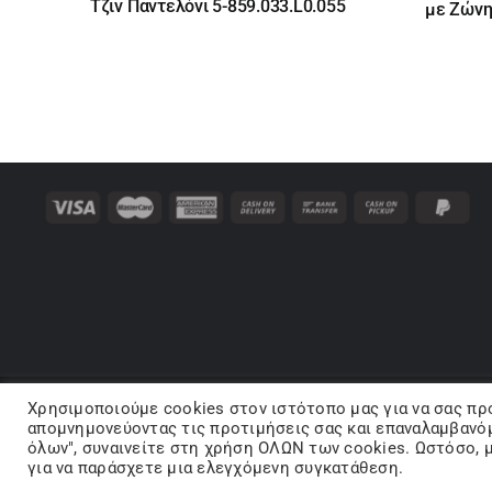
was:
τιμή
was:
τιμή
Τζιν Παντελόνι 5-859.033.L0.055
με Ζώνη
89,95 €.
είναι:
66,00 
είναι:
71,96 €.
46,20 
Χρησιμοποιούμε cookies στον ιστότοπo μας για να σας πρ
Co
απομνημονεύοντας τις προτιμήσεις σας και επαναλαμβανόμ
όλων", συναινείτε στη χρήση ΟΛΩΝ των cookies. Ωστόσο, μ
για να παράσχετε μια ελεγχόμενη συγκατάθεση.