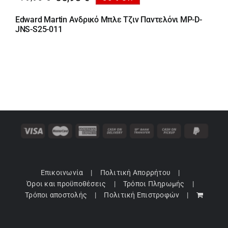
Original
Η
price
τρέχουσα
Edward Martin Ανδρικό Μπλε Τζιν Παντελόνι MP-D-
was:
τιμή
JNS-S25-011
79,90 €.
είναι:
55,93 €.
Επικοινωνία
Πολιτική Απορρήτου
Όροι και προϋποθέσεις
Τρόποι Πληρωμής
Τρόποι αποστολής
Πολιτική Επιστροφών