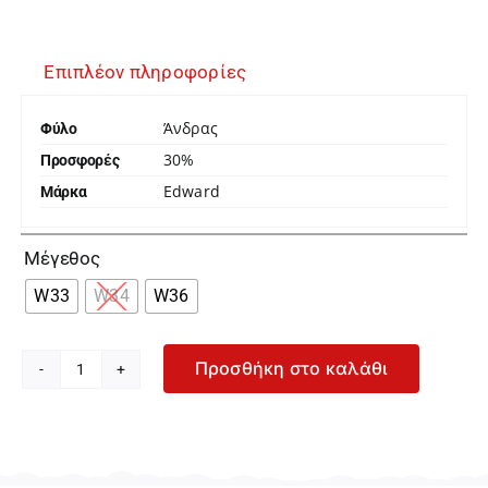
Επιπλέον πληροφορίες
Άνδρας
Φύλο
30%
Προσφορές
Edward
Μάρκα

Μέγεθος
W33
W34
W36
Προσθήκη στο καλάθι
Edward
Dani-
wb25
Ανδρικό
Σκούρο