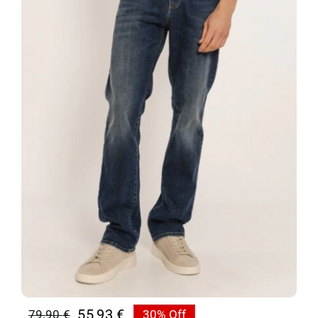
55,93
€
79,90
€
30% Off