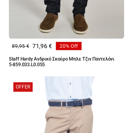
71,96
€
89,95
€
20% Off
Original
Η
price
τρέχουσα
Staff Hardy Ανδρικό Σκούρο Μπλε Τζιν Παντελόνι
was:
τιμή
5-859.033.L0.055
89,95 €.
είναι:
71,96 €.
OFFER