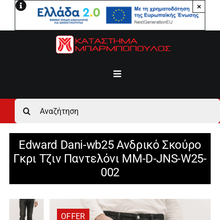
Μετάβαση
×
στο
περιεχόμενο
Toggle
Navigation
Αρχική
Αναζήτηση
για:
Ανδρικά
Edward Dani-wb25 Ανδρικό Σκούρο
Γκρι Τζιν Παντελόνι MM-D-JNS-W25-
Γυναικεία
002
Αγόρι
OFFER