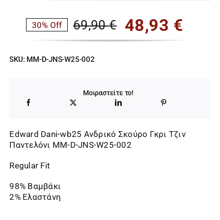
48,93
€
69,90
€
30% Off
Original
Η
price
τρέχουσα
SKU:
MM-D-JNS-W25-002
was:
τιμή
69,90 €.
είναι:
Μοιραστείτε το!
48,93 €.
Edward Dani-wb25 Ανδρικό Σκούρο Γκρι Τζιν
Παντελόνι MM-D-JNS-W25-002
Regular Fit
98% Βαμβάκι
2% Ελαστάνη