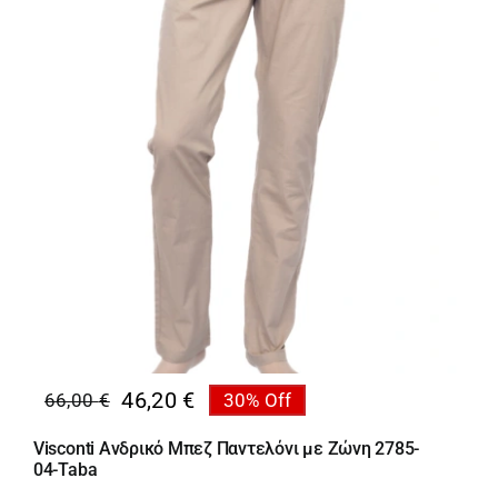
46,20
€
66,00
€
30% Off
Original
Η
price
τρέχουσα
Visconti Ανδρικό Μπεζ Παντελόνι με Ζώνη 2785-
was:
τιμή
04-Taba
66,00 €.
είναι: