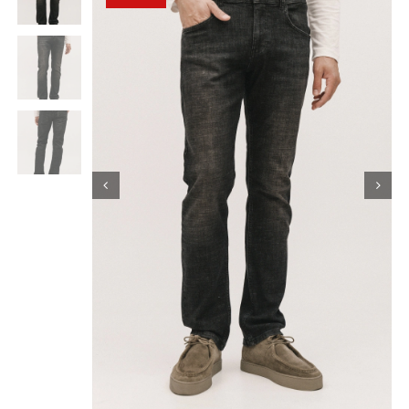
Κορίτσι
Εσώρουχα
Είδη Παρέλασης
Σχετικά με εμάς
Καλάθι
ENGLISH
English