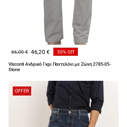
46,20
€
66,00
€
30% Off
Original
Η
price
τρέχουσα
Visconti Ανδρικό Γκρι Παντελόνι με Ζώνη 2785-05-
was:
τιμή
Stone
66,00 €.
είναι:
46,20 €.
OFFER