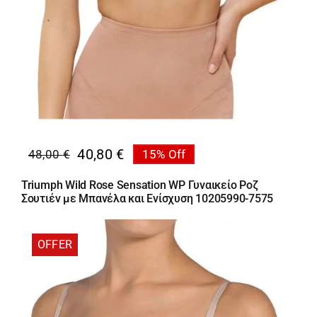
40,80
€
48,00
€
15% Off
Original
Η
price
τρέχουσα
Triumph Wild Rose Sensation WP Γυναικείο Ροζ
was:
τιμή
Σουτιέν με Μπανέλα και Ενίσχυση 10205990-7575
48,00 €.
είναι:
40,80 €.
OFFER