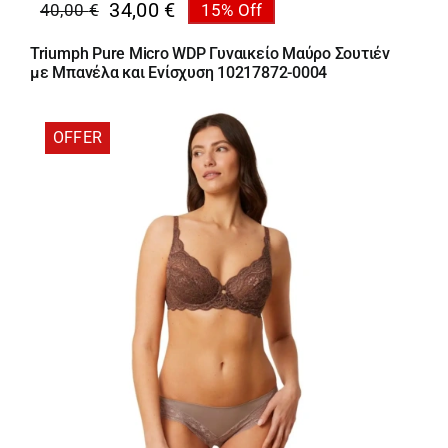
34,00
€
40,00
€
15% Off
Original
Η
price
τρέχουσα
Triumph Pure Micro WDP Γυναικείο Μαύρο Σουτιέν
was:
τιμή
με Μπανέλα και Ενίσχυση 10217872-0004
40,00 €.
είναι:
34,00 €.
OFFER