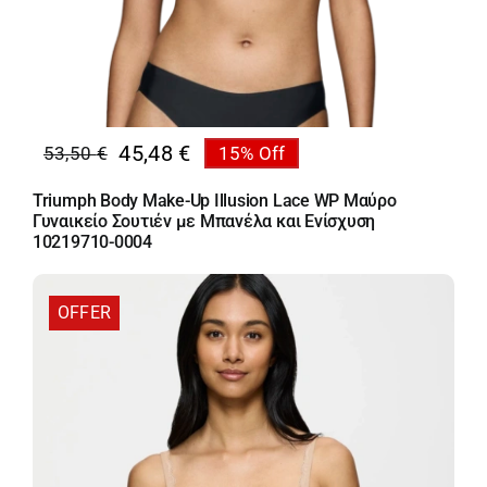
45,48
€
53,50
€
15% Off
Original
Η
price
τρέχουσα
Triumph Body Make-Up Illusion Lace WP Μαύρο
was:
τιμή
Γυναικείο Σουτιέν με Μπανέλα και Ενίσχυση
53,50 €.
είναι:
10219710-0004
45,48 €.
OFFER