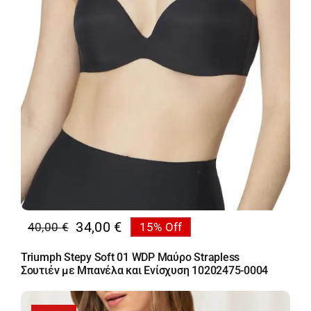
34,00
€
40,00
€
15% Off
Original
Η
price
τρέχουσα
Triumph Stepy Soft 01 WDP Μαύρο Strapless
was:
τιμή
Σουτιέν με Μπανέλα και Ενίσχυση 10202475-0004
40,00 €.
είναι:
34,00 €.