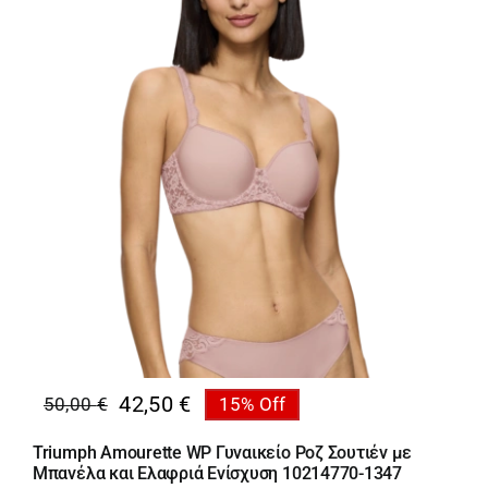
42,50
€
50,00
€
15% Off
Original
Η
price
τρέχουσα
Triumph Amourette WP Γυναικείο Ροζ Σουτιέν με
was:
τιμή
Μπανέλα και Ελαφριά Ενίσχυση 10214770-1347