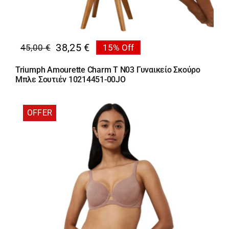
38,25
€
45,00
€
15% Off
Original
Η
price
τρέχουσα
Triumph Amourette Charm T N03 Γυναικείο Σκούρο
was:
τιμή
Μπλε Σουτιέν 10214451-00JO
45,00 €.
είναι:
38,25 €.
OFFER