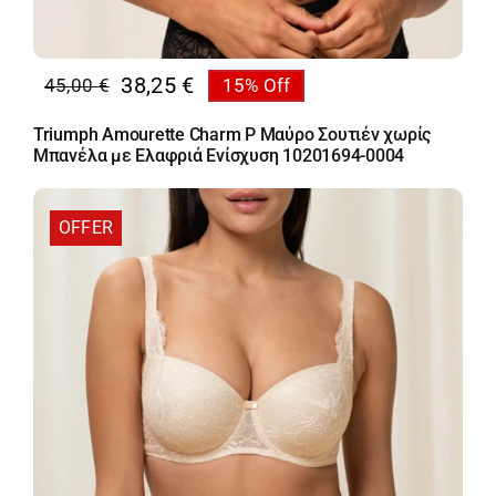
38,25
€
45,00
€
15% Off
Original
Η
price
τρέχουσα
Triumph Amourette Charm P Μαύρο Σουτιέν χωρίς
was:
τιμή
Μπανέλα με Ελαφριά Ενίσχυση 10201694-0004
45,00 €.
είναι:
38,25 €.
OFFER