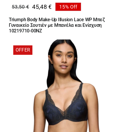
45,48
€
53,50
€
15% Off
Original
Η
price
τρέχουσα
Triumph Body Make-Up Illusion Lace WP Μπεζ
was:
τιμή
Γυναικείο Σουτιέν με Μπανέλα και Ενίσχυση
53,50 €.
είναι:
10219710-00NZ
45,48 €.
OFFER