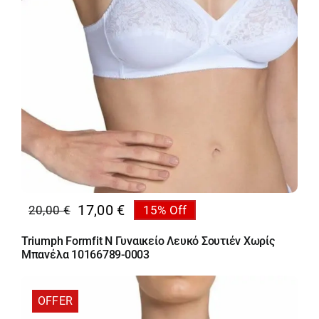
17,00
€
20,00
€
15% Off
Original
Η
price
τρέχουσα
Triumph Formfit N Γυναικείο Λευκό Σουτιέν Χωρίς
was:
τιμή
Μπανέλα 10166789-0003
20,00 €.
είναι:
17,00 €.
OFFER