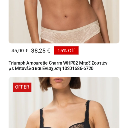
38,25
€
45,00
€
15% Off
Original
Η
price
τρέχουσα
Triumph Amourette Charm WHP02 Μπεζ Σουτιέν
was:
τιμή
με Μπανέλα και Ενίσχυση 10201686-6720
45,00 €.
είναι:
38,25 €.
OFFER