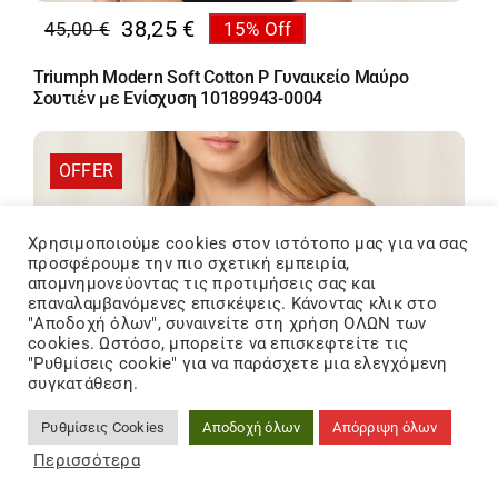
38,25
€
45,00
€
15% Off
Original
Η
price
τρέχουσα
Triumph Modern Soft Cotton P Γυναικείο Μαύρο
was:
τιμή
Σουτιέν με Ενίσχυση 10189943-0004
45,00 €.
είναι:
38,25 €.
OFFER
Χρησιμοποιούμε cookies στον ιστότοπo μας για να σας
προσφέρουμε την πιο σχετική εμπειρία,
απομνημονεύοντας τις προτιμήσεις σας και
επαναλαμβανόμενες επισκέψεις. Κάνοντας κλικ στο
"Αποδοχή όλων", συναινείτε στη χρήση ΟΛΩΝ των
cookies. Ωστόσο, μπορείτε να επισκεφτείτε τις
"Ρυθμίσεις cookie" για να παράσχετε μια ελεγχόμενη
συγκατάθεση.
Ρυθμίσεις Cookies
Αποδοχή όλων
Απόρριψη όλων
Περισσότερα