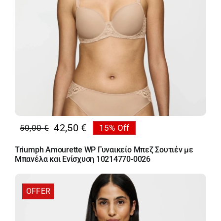
42,50
€
50,00
€
15% Off
Original
Η
price
τρέχουσα
Triumph Amourette WP Γυναικείο Μπεζ Σουτιέν με
was:
τιμή
Μπανέλα και Ενίσχυση 10214770-0026
50,00 €.
είναι:
42,50 €.
OFFER