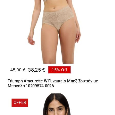
38,25
€
45,00
€
15% Off
Original
Η
price
τρέχουσα
Triumph Amourette W Γυναικείο Μπεζ Σουτιέν με
was:
τιμή
Μπανέλα 10209574-0026
45,00 €.
είναι:
38,25 €.
OFFER