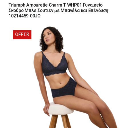
price
τρέχουσα
Triumph Amourette Charm T WHP01 Γυναικείο
was:
τιμή
Σκούρο Μπλε Σουτιέν με Μπανέλα και Επένδυση
43,50 €.
είναι:
10214459-00JO
36,98 €.
OFFER