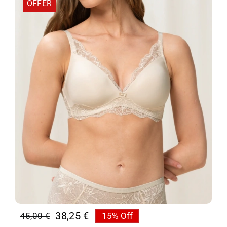
OFFER
38,25
€
45,00
€
15% Off
Original
Η