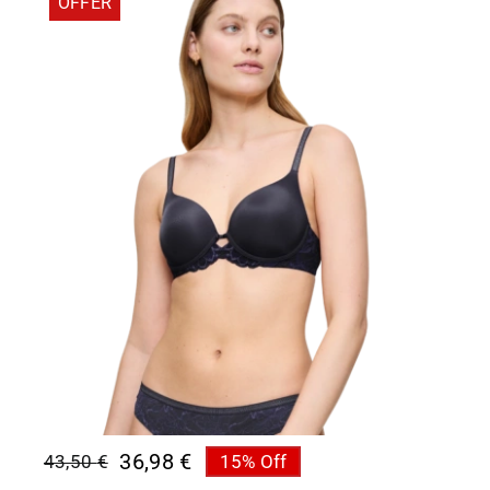
OFFER
36,98
€
43,50
€
15% Off
Original
Η