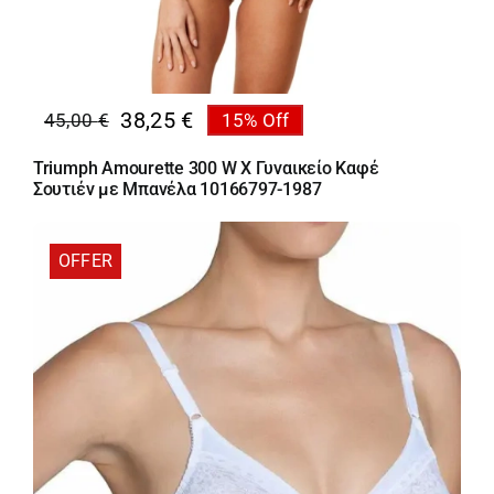
38,25
€
45,00
€
15% Off
Original
Η
price
τρέχουσα
Triumph Amourette 300 W X Γυναικείο Καφέ
was:
τιμή
Σουτιέν με Μπανέλα 10166797-1987
45,00 €.
είναι:
38,25 €.
OFFER