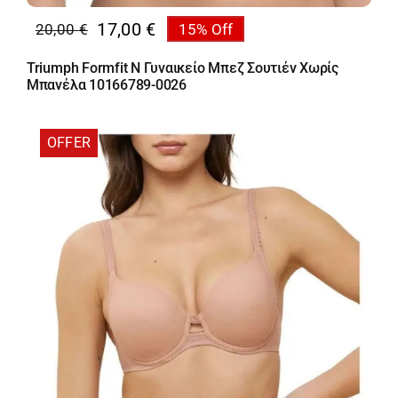
17,00
€
20,00
€
15% Off
Original
Η
price
τρέχουσα
Triumph Formfit N Γυναικείο Μπεζ Σουτιέν Χωρίς
was:
τιμή
Μπανέλα 10166789-0026
20,00 €.
είναι:
17,00 €.
OFFER