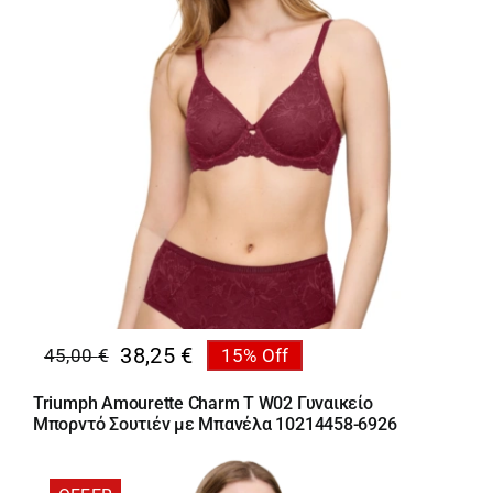
Κορίτσι
Εσώρουχα
Είδη Παρέλασης
Σχετικά με εμάς
Καλάθι
38,25
€
45,00
€
15% Off
Original
Η
ENGLISH
English
price
τρέχουσα
Triumph Amourette Charm T W02 Γυναικείο
was:
τιμή
Μπορντό Σουτιέν με Μπανέλα 10214458-6926
45,00 €.
είναι:
38,25 €.