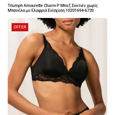
price
τρέχουσα
Triumph Amourette Charm P Μπεζ Σουτιέν χωρίς
was:
τιμή
Μπανέλα με Ελαφριά Ενίσχυση 10201694-6720
45,00 €.
είναι:
38,25 €.
OFFER