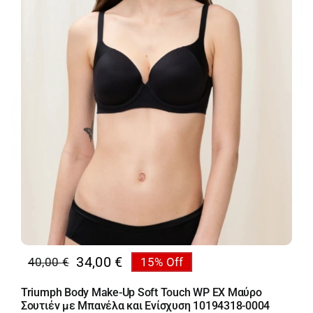
34,00
€
40,00
€
15% Off
Original
Η
price
τρέχουσα
Triumph Body Make-Up Soft Touch WP EX Μαύρο
was:
τιμή
Σουτιέν με Μπανέλα και Ενίσχυση 10194318-0004