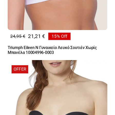
21,21
€
24,95
€
15% Off
Original
Η
price
τρέχουσα
Triumph Eileen N Γυναικείο Λευκό Σουτιέν Χωρίς
was:
τιμή
Μπανέλα 10004996-0003
24,95 €.
είναι:
21,21 €.
OFFER