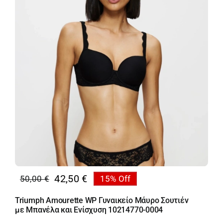
42,50
€
50,00
€
15% Off
Original
Η
price
τρέχουσα
Triumph Amourette WP Γυναικείο Μάυρο Σουτιέν
was:
τιμή
με Μπανέλα και Ενίσχυση 10214770-0004
50,00 €.
είναι: