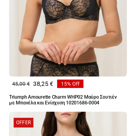
38,25
€
45,00
€
15% Off
Original
Η
price
τρέχουσα
Triumph Amourette Charm WHP02 Μαύρο Σουτιέν
was:
τιμή
με Μπανέλα και Ενίσχυση 10201686-0004
45,00 €.
είναι:
38,25 €.
OFFER