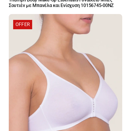
was:
τιμή
Σουτιέν με Μπανέλα και Ενίσχυση 10156745-00NZ
38,50 €.
είναι:
32,73 €.
OFFER