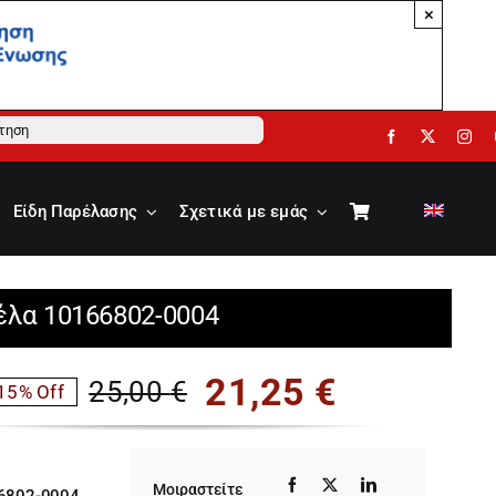
×
ηση
Είδη Παρέλασης
Σχετικά με εμάς
έλα 10166802-0004
21,25
€
25,00
€
15% Off
Original
Η
price
τρέχουσα
Μοιραστείτε
6802-0004