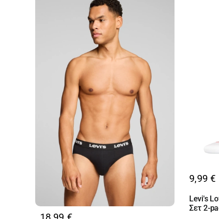
9,99
€
Levi's L
Σετ 2-p
18,99
€