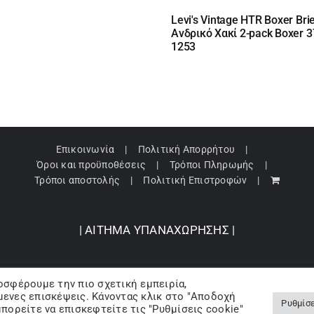
Levi's Vintage HTR Boxer Bri
Ανδρικό Χακί 2-pack Boxer 3
1253
Επικοινωνία
Πολιτική Απορρήτου
Όροι και προϋποθέσεις
Τρόποι Πληρωμής
Τρόποι αποστολής
Πολιτική Επιστροφών
| ΑΙΤΗΜΑ ΥΠΑΝΑΧΩΡΗΣΗΣ |
οσφέρουμε την πιο σχετική εμπειρία,
pyright 2024 © Barbopoulos store - All Rights Reserved |
Powered by Lumive
ενες επισκέψεις. Κάνοντας κλικ στο "Αποδοχή
Ρυθμίσε
πορείτε να επισκεφτείτε τις "Ρυθμίσεις cookie"
Facebook
X
Instagram
Pinterest