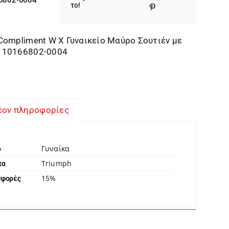
was:
τιμή
το!
25,00 €.
είναι:
21,25 €.
Compliment W X Γυναικείο Μαύρο Σουτιέν με
 10166802-0004
έον πληροφορίες
Γυναίκα
ο
Triumph
κα
15%
σφορές
