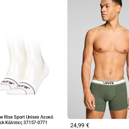
0
π
ow Rise Sport Unisex Λευκό
ack Κάλτσες 37157-0771
24,99
€