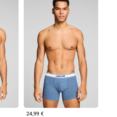
004
οσότητα
24,99
€