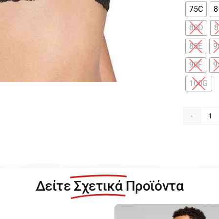
75C
8
80D
85E
9
90F
9
100G
Tr
Co
W
X
Γυ
Μ
Δείτε
Σχετικά
Προϊόντα
Σο
με
Μ
10