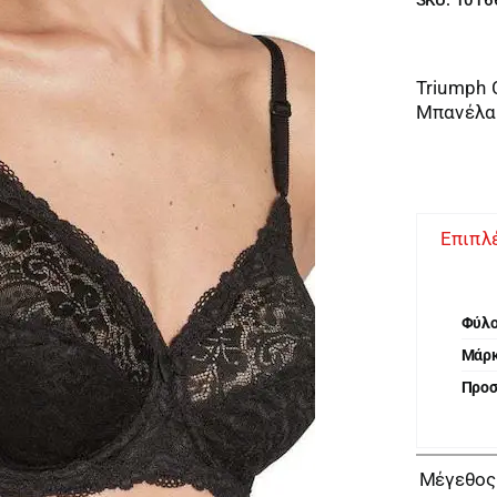
Triumph 
Μπανέλα
Επιπλ
Φύλ
Μάρ
Προ
Μέγεθος