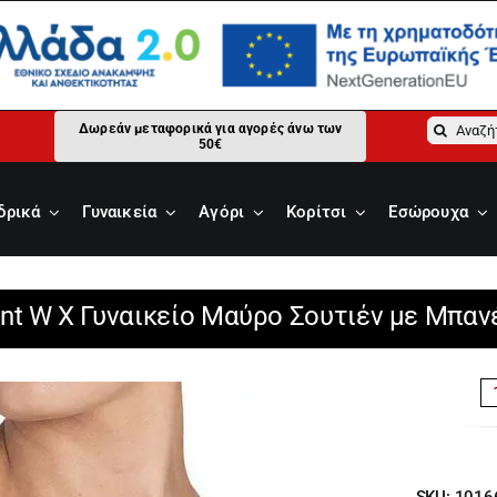
Αναζήτ
Δωρεάν μεταφορικά για αγορές άνω των
50€
για:
δρικά
Γυναικεία
Αγόρι
Κορίτσι
Εσώρουχα
nt W X Γυναικείο Μαύρο Σουτιέν με Μπαν
SKU:
1016