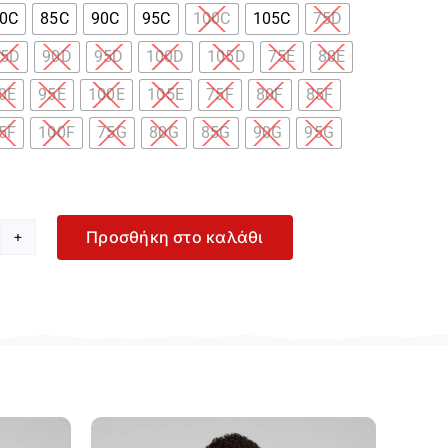
0C
85C
90C
95C
100C
105C
75D
85D
90D
95D
100D
105D
75E
80E
0E
95E
100E
105E
75F
80F
85F
5F
100F
75G
80G
85G
90G
95G
Προσθήκη στο καλάθι
iumph
mpliment
ναικείο
αύρο
υτιέν
πανέλα
166802-