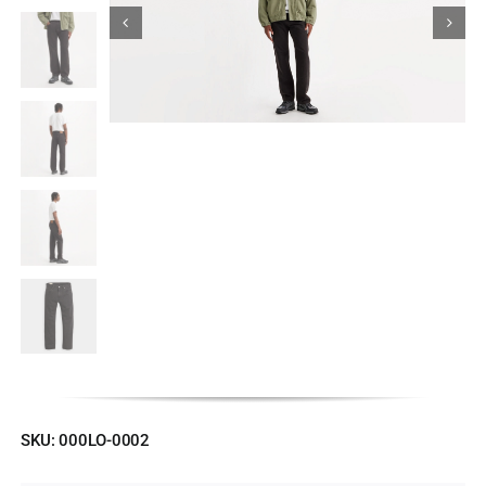
Κορίτσι
Εσώρουχα
Είδη Παρέλασης
Σχετικά με εμάς
Καλάθι
ENGLISH
English
SKU:
000LO-0002