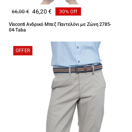
46,20
€
66,00
€
30% Off
Original
Η
price
τρέχουσα
Visconti Ανδρικό Μπεζ Παντελόνι με Ζώνη 2785-
was:
τιμή
04-Taba
66,00 €.
είναι:
46,20 €.
OFFER