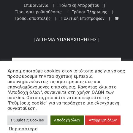
Επικοινωνία
Πολιτική Απορρήτου
Όροι και προϋποθέσεις
Τρόποι Πληρωμής
Τρόποι αποστολής
Πολιτική Επιστροφών
| ΑΙΤΗΜΑ ΥΠΑΝΑΧΩΡΗΣΗΣ |
Χρησιμοποιούμε cookies στον ιστότοπo μας για να σας
προσφέρουμε την πιο σχετική εμπειρία,
απομνημονεύοντας τις προτιμήσεις σας και
επαναλαμβανόμενες επισκέψεις. Κάνοντας κλικ στο
"Αποδοχή όλων", συναινείτε στη χρήση ΟΛΩΝ των
cookies. Ωστόσο, μπορείτε να επισκεφτείτε τις
"Ρυθμίσεις cookie" για να παράσχετε μια ελεγχόμενη
Copyright 2024 © Barbopoulos store - All Rights Reserved |
συγκατάθεση.
Powered by Lumiverse
Ρυθμίσεις Cookies
Αποδοχή όλων
Απόρριψη όλων
Facebook
X
Instagram
Pinterest
Περισσότερα