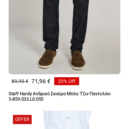
71,96
€
89,95
€
20% Off
Original
Η
price
τρέχουσα
Staff Hardy Ανδρικό Σκούρο Μπλε Τζιν Παντελόνι
was:
τιμή
5-859.033.L0.055
89,95 €.
είναι:
71,96 €.
OFFER