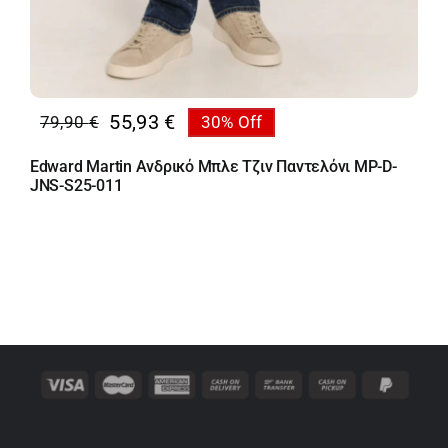
55,93
€
79,90
€
30% Off
Original
Η
price
τρέχουσα
Edward Martin Ανδρικό Μπλε Τζιν Παντελόνι MP-D-
was:
τιμή
JNS-S25-011
79,90 €.
είναι:
55,93 €.