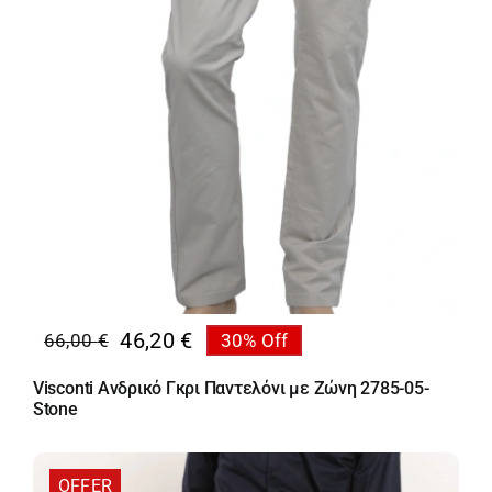
46,20
€
66,00
€
30% Off
Original
Η
price
τρέχουσα
Visconti Ανδρικό Γκρι Παντελόνι με Ζώνη 2785-05-
was:
τιμή
Stone
66,00 €.
είναι:
46,20 €.
OFFER