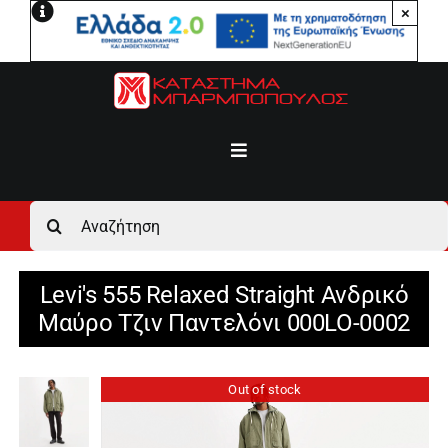
Μετάβαση
×
στο
περιεχόμενο
Toggle
Navigation
Αρχική
Αναζήτηση
για:
Ανδρικά
Levi's 555 Relaxed Straight Ανδρικό
Μαύρo Τζιν Παντελόνι 000LO-0002
Γυναικεία
Out of stock
Αγόρι