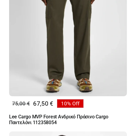
67,50
€
75,00
€
10% Off
Original
Η
price
τρέχουσα
Lee Cargo MVP Forest Ανδρικό Πράσινο Cargo
was:
τιμή
Παντελόνι 112358054
75,00 €.
είναι:
67,50 €.