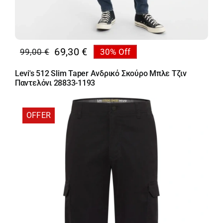
69,30
€
99,00
€
30% Off
Original
Η
price
τρέχουσα
Levi's 512 Slim Taper Ανδρικό Σκούρο Μπλε Τζιν
was:
τιμή
Παντελόνι 28833-1193
99,00 €.
είναι:
69,30 €.
OFFER