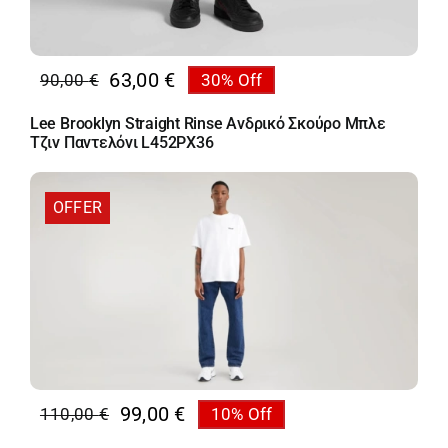
63,00
€
90,00
€
30% Off
Original
Η
price
τρέχουσα
Lee Brooklyn Straight Rinse Ανδρικό Σκούρο Μπλε
was:
τιμή
Τζιν Παντελόνι L452PX36
90,00 €.
είναι:
63,00 €.
OFFER
99,00
€
110,00
€
10% Off
Original
Η