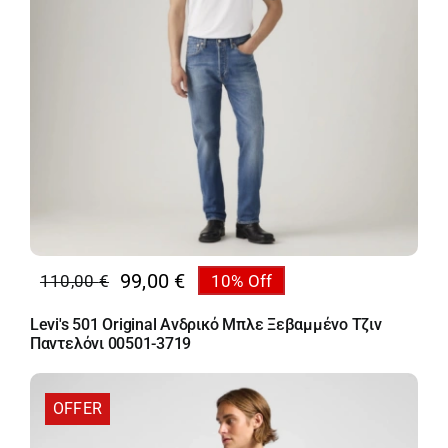
Κορίτσι
Εσώρουχα
Είδη Παρέλασης
Σχετικά με εμάς
99,00
€
110,00
€
10% Off
Καλάθι
Original
Η
price
τρέχουσα
Levi's 501 Original Ανδρικό Μπλε Ξεβαμμένο Τζιν
was:
τιμή
Παντελόνι 00501-3719
ENGLISH
English
110,00 €.
είναι:
99,00 €.
OFFER