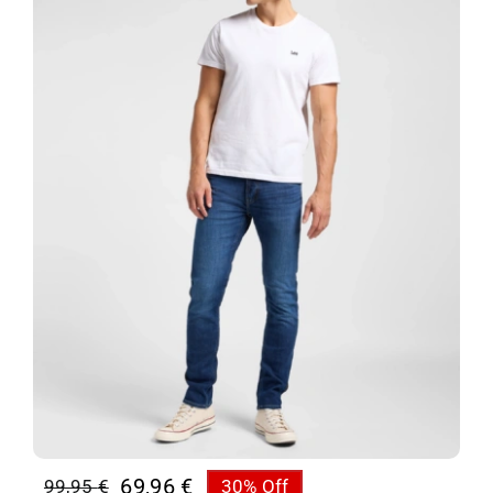
69,96
€
99,95
€
30% Off