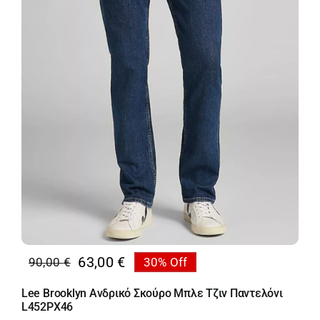
63,00
€
90,00
€
30% Off
Original
Η
price
τρέχουσα
Lee Brooklyn Ανδρικό Σκούρο Μπλε Τζιν Παντελόνι
was:
τιμή
L452PX46