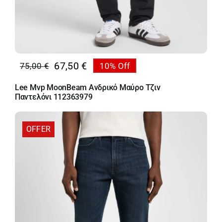
67,50
€
75,00
€
10% Off
Original
Η
price
τρέχουσα
Lee Mvp MoonBeam Ανδρικό Μαύρο Τζιν
was:
τιμή
Παντελόνι 112363979
75,00 €.
είναι:
67,50 €.
OFFER