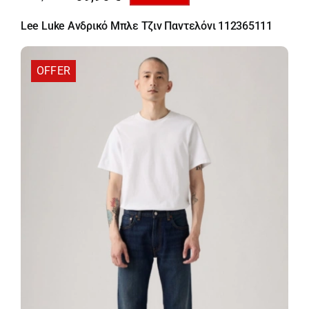
Original
Η
price
τρέχουσα
Lee Luke Ανδρικό Μπλε Τζιν Παντελόνι 112365111
was:
τιμή
99,95 €.
είναι:
69,96 €.
OFFER