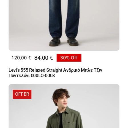
84,00
€
120,00
€
30% Off
Original
Η
price
τρέχουσα
Levi's 555 Relaxed Straight Ανδρικό Μπλε Τζιν
was:
τιμή
Παντελόνι 000LO-0003
120,00 €.
είναι:
84,00 €.
OFFER