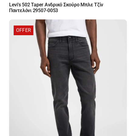
price
τρέχουσα
Levi's 502 Taper Ανδρικό Σκούρο Μπλε Τζίν
was:
τιμή
Παντελόνι 29507-0053
99,00 €.
είναι:
69,30 €.
OFFER