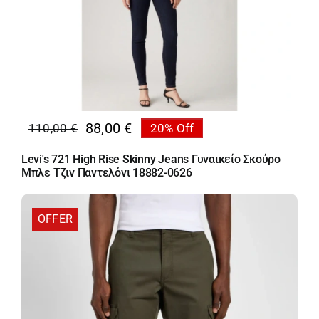
88,00
€
110,00
€
20% Off
Original
Η
price
τρέχουσα
Levi's 721 High Rise Skinny Jeans Γυναικείο Σκούρο
was:
τιμή
Μπλε Τζιν Παντελόνι 18882-0626
110,00 €.
είναι:
88,00 €.
OFFER