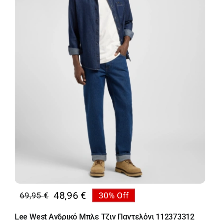
48,96
€
69,95
€
30% Off
Original
Η
price
τρέχουσα
Lee West Ανδρικό Μπλε Τζιν Παντελόνι 112373312