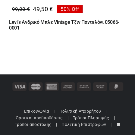
49,50
€
99,00
€
50% Off
Original
Η
price
τρέχουσα
Levi's Ανδρικό Μπλε Vintage Τζιν Παντελόνι 05066-
was:
τιμή
0001
99,00 €.
είναι:
49,50 €.
Επικοινωνία
Πολιτική Απορρήτου
Όροι και προϋποθέσεις
Τρόποι Πληρωμής
Τρόποι αποστολής
Πολιτική Επιστροφών