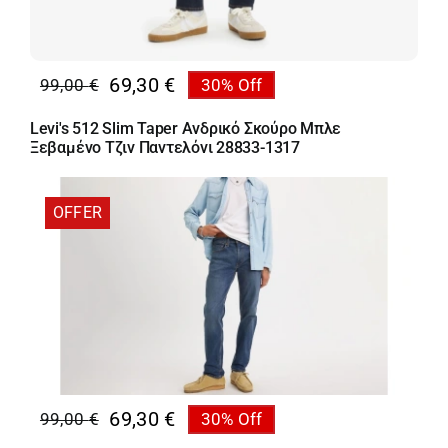
69,30
€
99,00
€
30% Off
Original
Η
price
τρέχουσα
Levi's 512 Slim Taper Ανδρικό Σκούρο Μπλε
was:
τιμή
Ξεβαμένο Τζιν Παντελόνι 28833-1317
99,00 €.
είναι:
69,30 €.
OFFER
69,30
€
99,00
€
30% Off
Original
Η