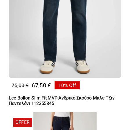
67,50
€
75,00
€
10% Off
Original
Η
price
τρέχουσα
Lee Bolton Slim Fit MVP Ανδρικό Σκούρο Μπλε Τζιν
was:
τιμή
Παντελόνι 112355845
75,00 €.
είναι:
67,50 €.
OFFER