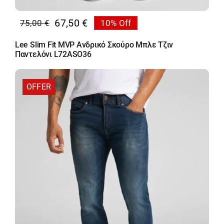
67,50
€
75,00
€
10% Off
Original
Η
price
τρέχουσα
Lee Slim Fit MVP Ανδρικό Σκούρο Μπλε Τζιν
was:
τιμή
Παντελόνι L72ASO36
75,00 €.
είναι:
67,50 €.
OFFER