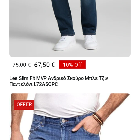
67,50
€
75,00
€
10% Off
Original
Η
price
τρέχουσα
Lee Slim Fit MVP Ανδρικό Σκούρο Μπλε Τζιν
was:
τιμή
Παντελόνι L72ASOPC
75,00 €.
είναι:
67,50 €.
OFFER