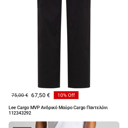
67,50
€
75,00
€
10% Off
Original
Η
price
τρέχουσα
Lee Cargo MVP Ανδρικό Μαύρο Cargo Παντελόνι
was:
τιμή
112343292
75,00 €.
είναι:
67,50 €.