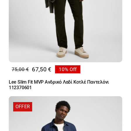
67,50
€
75,00
€
10% Off
Original
Η
price
τρέχουσα
Lee Slim Fit MVP Ανδρικό Λαδί Κοτλέ Παντελόνι
was:
τιμή
112370601
75,00 €.
είναι:
67,50 €.
OFFER