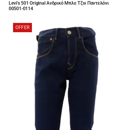
price
τρέχουσα
Levi's 501 Original Ανδρικό Μπλε Τζιν Παντελόνι
was:
τιμή
00501-0114
110,00 €.
είναι:
99,00 €.
OFFER