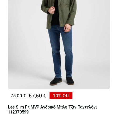
67,50
€
75,00
€
10% Off
Original
Η
price
τρέχουσα
Lee Slim Fit MVP Ανδρικό Μπλε Τζιν Παντελόνι
was:
τιμή
112370599
75,00 €.
είναι: