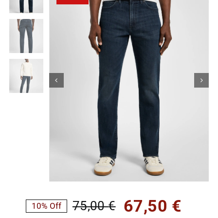
Κορίτσι
Εσώρουχα
Είδη Παρέλασης
Σχετικά με εμάς
Καλάθι
ENGLISH
English
67,50
€
75,00
€
10% Off
Original
Η