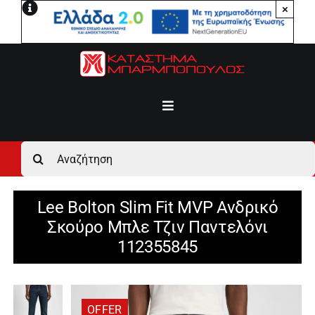
Μετάβαση
×
στο
περιεχόμενο
Toggle
Navigation
Αρχική
Αναζήτηση
για:
Ανδρικά
Lee Bolton Slim Fit MVP Ανδρικό
Σκούρο Μπλε Τζιν Παντελόνι
Γυναικεία
112355845
Αγόρι
OFFER