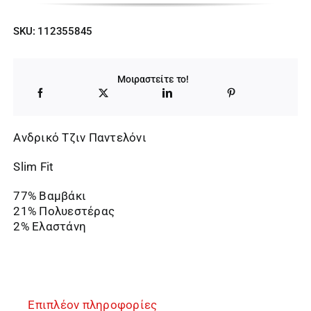
price
τρέχουσα
SKU:
112355845
was:
τιμή
75,00 €.
είναι:
Μοιραστείτε το!
67,50 €.
Ανδρικό Τζιν Παντελόνι
Slim Fit
77% Βαμβάκι
21% Πολυεστέρας
2% Ελαστάνη
Επιπλέον πληροφορίες