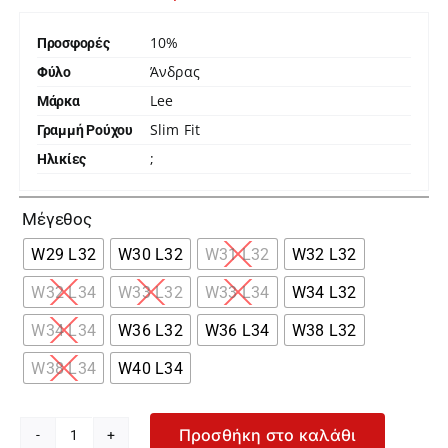
10%
Προσφορές
Άνδρας
Φύλο
Lee
Μάρκα
Slim Fit
Γραμμή Ρούχου
;
Ηλικίες

Μέγεθος
W29 L32
W30 L32
W31 L32
W32 L32
W32 L34
W33 L32
W33 L34
W34 L32
W34 L34
W36 L32
W36 L34
W38 L32
W38 L34
W40 L34
Προσθήκη στο καλάθι
Lee