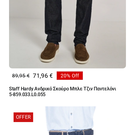
71,96
€
89,95
€
20% Off
Original
Η
price
τρέχουσα
Staff Hardy Ανδρικό Σκούρο Μπλε Τζιν Παντελόνι
was:
τιμή
5-859.033.L0.055
89,95 €.
είναι:
71,96 €.
OFFER