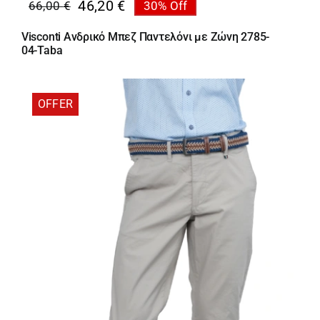
46,20
€
66,00
€
30% Off
Original
Η
price
τρέχουσα
Visconti Ανδρικό Μπεζ Παντελόνι με Ζώνη 2785-
was:
τιμή
04-Taba
66,00 €.
είναι:
46,20 €.
OFFER