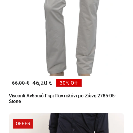
46,20
€
66,00
€
30% Off
Original
Η
price
τρέχουσα
Visconti Ανδρικό Γκρι Παντελόνι με Ζώνη 2785-05-
was:
τιμή
Stone
66,00 €.
είναι:
46,20 €.
OFFER