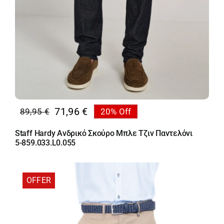
71,96
€
89,95
€
20% Off
Original
Η
price
τρέχουσα
Staff Hardy Ανδρικό Σκούρο Μπλε Τζιν Παντελόνι
was:
τιμή
5-859.033.L0.055
89,95 €.
είναι:
71,96 €.
OFFER