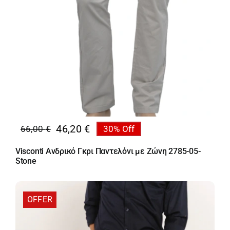
46,20
€
66,00
€
30% Off
Original
Η
price
τρέχουσα
Visconti Ανδρικό Γκρι Παντελόνι με Ζώνη 2785-05-
was:
τιμή
Stone
66,00 €.
είναι:
46,20 €.
OFFER