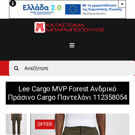
Μετάβαση
×
στο
περιεχόμενο
Toggle
Navigation
Αρχική
Αναζήτηση
για:
Ανδρικά
Lee Cargo MVP Forest Ανδρικό
Πράσινο Cargo Παντελόνι 112358054
Γυναικεία
Αγόρι
OFFER