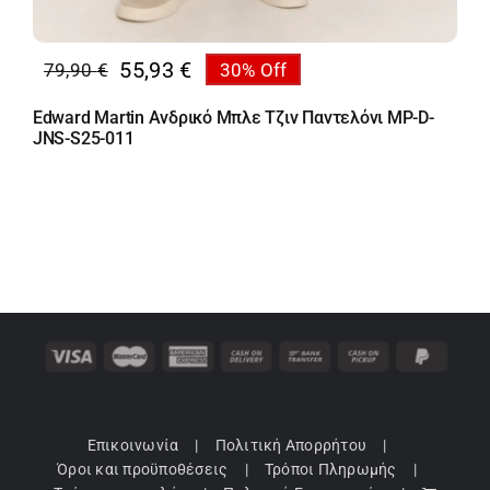
55,93
€
79,90
€
30% Off
Original
Η
price
τρέχουσα
Edward Martin Ανδρικό Μπλε Τζιν Παντελόνι MP-D-
was:
τιμή
JNS-S25-011
79,90 €.
είναι:
55,93 €.
Επικοινωνία
Πολιτική Απορρήτου
Όροι και προϋποθέσεις
Τρόποι Πληρωμής