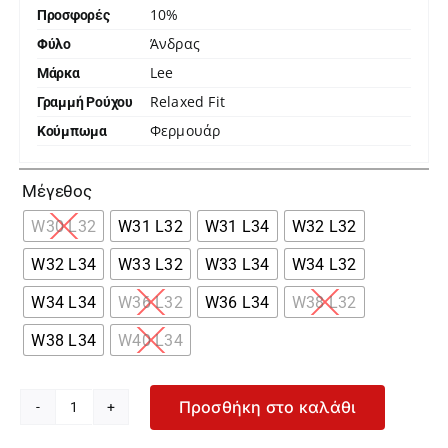
10%
Προσφορές
Άνδρας
Φύλο
Lee
Μάρκα
Relaxed Fit
Γραμμή Ρούχου
Φερμουάρ
Κούμπωμα

Μέγεθος
W30 L32
W31 L32
W31 L34
W32 L32
W32 L34
W33 L32
W33 L34
W34 L32
W34 L34
W36 L32
W36 L34
W38 L32
W38 L34
W40 L34
Προσθήκη στο καλάθι
Lee
Cargo