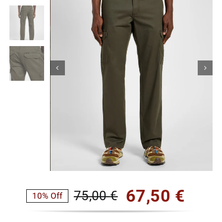
Κορίτσι
Εσώρουχα
Είδη Παρέλασης
Σχετικά με εμάς
Καλάθι
ENGLISH
English
67,50
€
75,00
€
10% Off
Original
Η