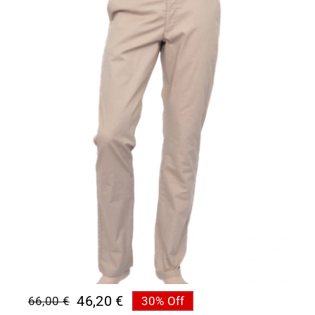
46,20
€
66,00
€
30% Off
Original
Η