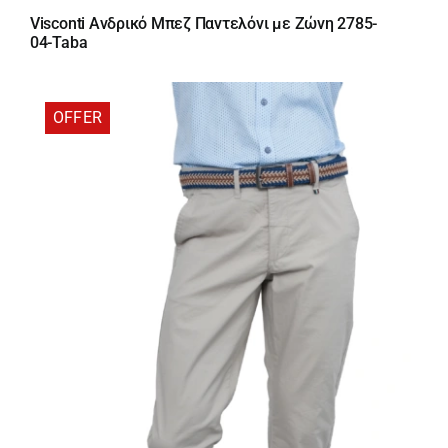
price
τρέχουσα
Visconti Ανδρικό Μπεζ Παντελόνι με Ζώνη 2785-
was:
τιμή
04-Taba
66,00 €.
είναι:
46,20 €.
OFFER