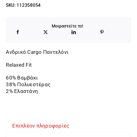
price
τρέχουσα
SKU:
112358054
was:
τιμή
75,00 €.
είναι:
Μοιραστείτε το!
67,50 €.
Ανδρικό Cargo Παντελόνι
Relaxed Fit
60% Βαμβάκι
38% Πολυεστέρας
2% Ελαστάνη
Επιπλέον πληροφορίες